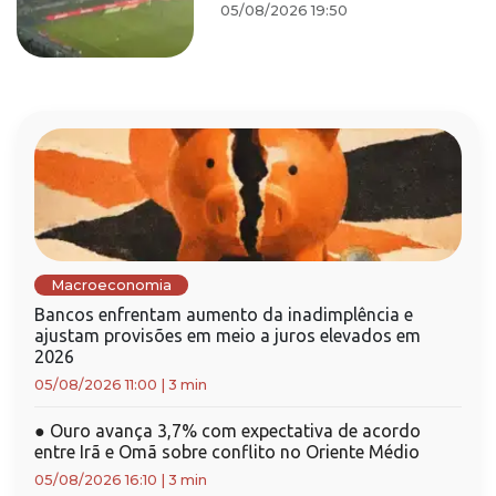
05/08/2026 19:50
Macroeconomia
Bancos enfrentam aumento da inadimplência e
ajustam provisões em meio a juros elevados em
2026
05/08/2026 11:00
|
3 min
●
Ouro avança 3,7% com expectativa de acordo
entre Irã e Omã sobre conflito no Oriente Médio
05/08/2026 16:10
|
3 min