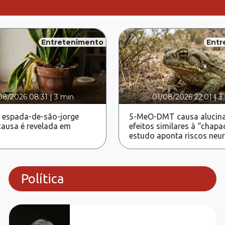
Entretenimento
Entr
08/2026 08:31
|
3 min
01/08/2026 22:01
|
3
 espada-de-são-jorge
5-MeO-DMT causa alucina
ausa é revelada em
efeitos similares à “chapa
estudo aponta riscos neu
Política