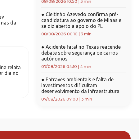
08/08/2026 10:50
|
3 min
●
Cleitinho Azevedo confirma pré-
av
candidatura ao governo de Minas e
imas da
se diz aberto a apoio do PL
08/08/2026 00:10
|
3 min
●
Acidente fatal no Texas reacende
debate sobre segurança de carros
autônomos
07/08/2026 04:10
|
4 min
na relata
r dia no
●
Entraves ambientais e falta de
investimentos dificultam
desenvolvimento da infraestrutura
07/08/2026 07:00
|
3 min