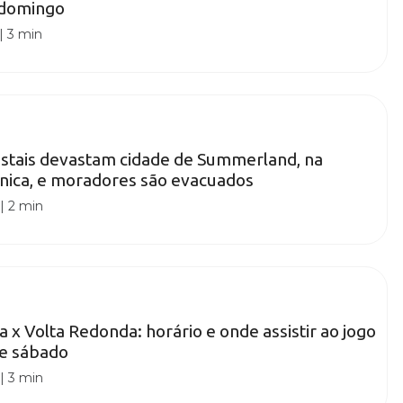
 domingo
|
3 min
estais devastam cidade de Summerland, na
nica, e moradores são evacuados
|
2 min
a x Volta Redonda: horário e onde assistir ao jogo
te sábado
|
3 min