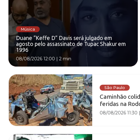
Música
Duane “Keffe D” Davis será julgado em
agosto pelo assassinato de Tupac Shakur em
1996
08/08/2026 12:00
|
2 min
São Paulo
Caminhão colid
feridas na Rod
08/08/2026 11:30