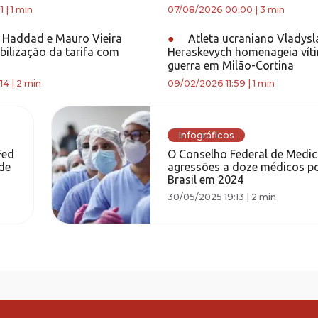
1
|
1 min
07/08/2026 00:00
|
3 min
 Haddad e Mauro Vieira
●
Atleta ucraniano Vladysl
bilização da tarifa com
Heraskevych homenageia vít
guerra em Milão-Cortina
14
|
2 min
09/02/2026 11:59
|
1 min
Infográficos
Fed
O Conselho Federal de Medici
de
agressões a doze médicos po
Brasil em 2024
30/05/2025 19:13
|
2 min