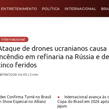
ENTRETENIMENTO
POLÍTICA
INTERNACIONAL
BRA
Internacional
Ataque de drones ucranianos causa
incêndio em refinaria na Rússia e de
cinco feridos
8/08/2026 04:00
|
2 min
den Confirma Turnê no Brasil
●
Internacional avança às 
 Show Especial no Allianz
Copa do Brasil em 2026 após
jejum