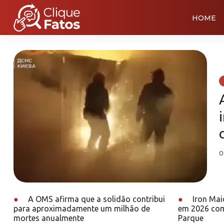
HOME
0
●
A OMS afirma que a solidão contribui
●
Iron Mai
para aproximadamente um milhão de
em 2026 com
mortes anualmente
Parque