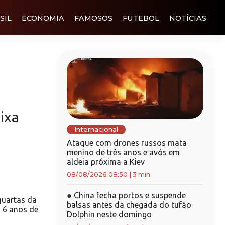
SIL
ECONOMIA
FAMOSOS
FUTEBOL
NOTÍCIAS
ixa
Internacional
Ataque com drones russos mata
menino de três anos e avós em
aldeia próxima a Kiev
08/08/2026 08:50
|
3 min
●
China fecha portos e suspende
quartas da
balsas antes da chegada do tufão
 6 anos de
Dolphin neste domingo