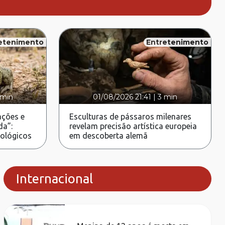
etenimento
Entretenimento
 min
01/08/2026 21:41
|
3 min
ções e
Esculturas de pássaros milenares
da”:
revelam precisão artística europeia
rológicos
em descoberta alemã
Internacional