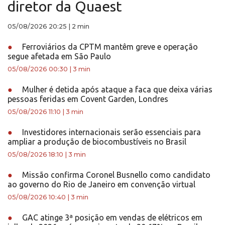
diretor da Quaest
05/08/2026 20:25
|
2 min
●
Ferroviários da CPTM mantêm greve e operação
segue afetada em São Paulo
05/08/2026 00:30
|
3 min
●
Mulher é detida após ataque a faca que deixa várias
pessoas feridas em Covent Garden, Londres
05/08/2026 11:10
|
3 min
●
Investidores internacionais serão essenciais para
ampliar a produção de biocombustíveis no Brasil
05/08/2026 18:10
|
3 min
●
Missão confirma Coronel Busnello como candidato
ao governo do Rio de Janeiro em convenção virtual
05/08/2026 10:40
|
3 min
●
GAC atinge 3ª posição em vendas de elétricos em