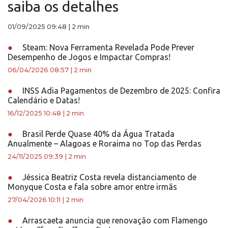
saiba os detalhes
01/09/2025 09:48
|
2 min
●
Steam: Nova Ferramenta Revelada Pode Prever
Desempenho de Jogos e Impactar Compras!
06/04/2026 08:57
|
2 min
●
INSS Adia Pagamentos de Dezembro de 2025: Confira
Calendário e Datas!
16/12/2025 10:48
|
2 min
●
Brasil Perde Quase 40% da Água Tratada
Anualmente – Alagoas e Roraima no Top das Perdas
24/11/2025 09:39
|
2 min
●
Jéssica Beatriz Costa revela distanciamento de
Monyque Costa e fala sobre amor entre irmãs
27/04/2026 10:11
|
2 min
●
Arrascaeta anuncia que renovação com Flamengo