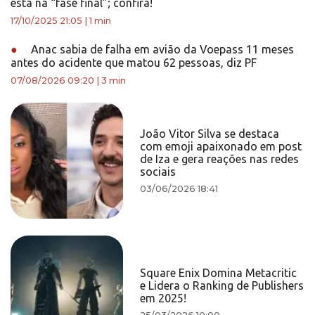
está na “fase final”; confira!
17/10/2025 21:05
|
1 min
●
Anac sabia de falha em avião da Voepass 11 meses
antes do acidente que matou 62 pessoas, diz PF
07/08/2026 09:20
|
3 min
João Vitor Silva se destaca
com emoji apaixonado em post
de Iza e gera reações nas redes
sociais
03/06/2026 18:41
Square Enix Domina Metacritic
e Lidera o Ranking de Publishers
em 2025!