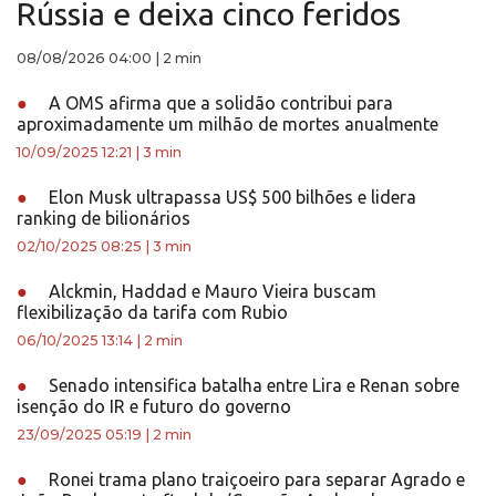
Rússia e deixa cinco feridos
08/08/2026 04:00
|
2 min
●
A OMS afirma que a solidão contribui para
aproximadamente um milhão de mortes anualmente
10/09/2025 12:21
|
3 min
●
Elon Musk ultrapassa US$ 500 bilhões e lidera
ranking de bilionários
02/10/2025 08:25
|
3 min
●
Alckmin, Haddad e Mauro Vieira buscam
flexibilização da tarifa com Rubio
06/10/2025 13:14
|
2 min
●
Senado intensifica batalha entre Lira e Renan sobre
isenção do IR e futuro do governo
23/09/2025 05:19
|
2 min
●
Ronei trama plano traiçoeiro para separar Agrado e