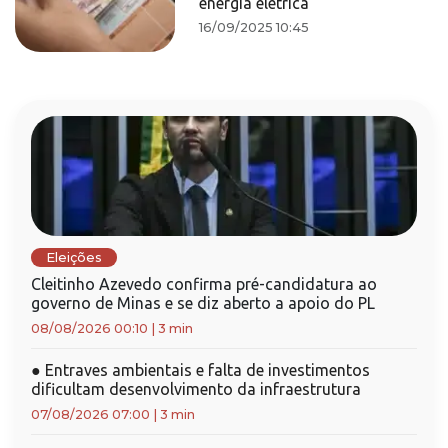
energia elétrica
16/09/2025 10:45
Eleições
Cleitinho Azevedo confirma pré-candidatura ao
governo de Minas e se diz aberto a apoio do PL
08/08/2026 00:10
|
3 min
●
Entraves ambientais e falta de investimentos
dificultam desenvolvimento da infraestrutura
07/08/2026 07:00
|
3 min