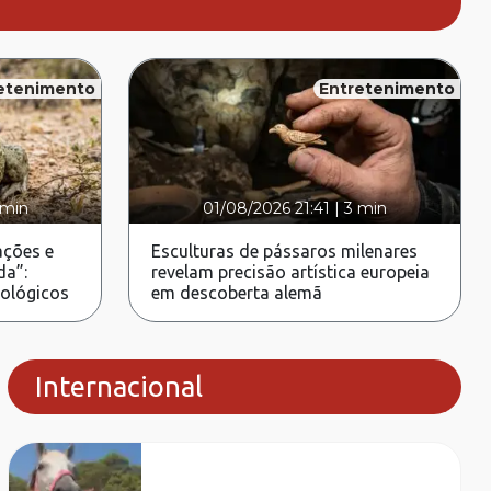
etenimento
Entretenimento
 min
01/08/2026 21:41
|
3 min
ções e
Esculturas de pássaros milenares
da”:
revelam precisão artística europeia
rológicos
em descoberta alemã
Internacional