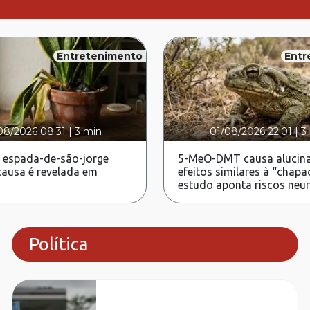
Entretenimento
Entr
08/2026 08:31
|
3 min
01/08/2026 22:01
|
3
 espada-de-são-jorge
5-MeO-DMT causa alucina
ausa é revelada em
efeitos similares à “chapa
estudo aponta riscos neu
Política