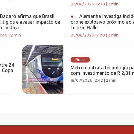
05/08/2026 16:30
|
3 min
Badaró afirma que Brasil
●
Alemanha investiga inci
litígios e avaliar impacto da
drone explosivo próximo ao 
a Justiça
Leipzig Halle
1:40
|
2 min
05/08/2026 17:00
|
3 min
Brasil
ntre 24
Metrô contrata tecnologia p
a Copa
com investimento de R 2,81 
18/07/2026 12:42
|
2 min