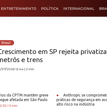
ENTRETENIMENTO
POLÍTICA
INTERNACIONAL
BRA
Brasil
Crescimento em SP rejeita privatiz
metrôs e trens
3/07/2026 12:44
|
2 min
rios da CPTM mantêm greve
●
Anthropic se compromete
segue afetada em São Paulo
práticas de segurança em av
alto risco na indústria
0:30
|
3 min