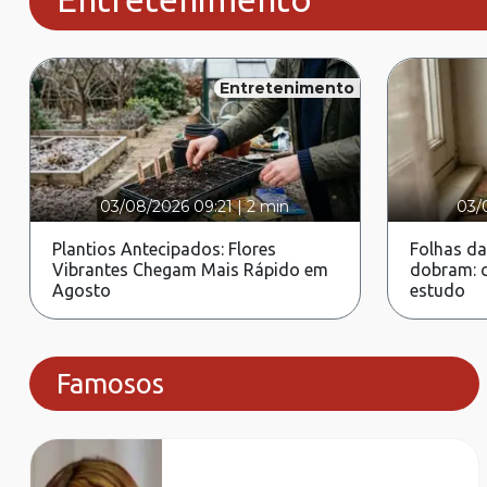
Entretenimento
03/08/2026 09:21
|
2 min
03/
Plantios Antecipados: Flores
Folhas da
Vibrantes Chegam Mais Rápido em
dobram: c
Agosto
estudo
Famosos