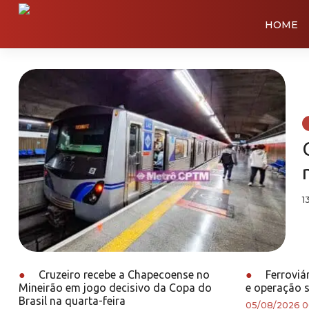
HOME
1
●
Cruzeiro recebe a Chapecoense no
●
Ferroviá
Mineirão em jogo decisivo da Copa do
e operação 
Brasil na quarta-feira
05/08/2026 0