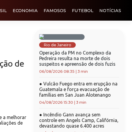
SIL
ECONOMIA
FAMOSOS
FUTEBOL
NOTÍCIAS
Rio de Janeiro
Operação da PM no Complexo da
Pedreira resulta na morte de dois
ação de
suspeitos e apreensão de dois fuzis
06/08/2026 08:35
|
3 min
●
Vulcão Fuego entra em erupção na
Guatemala e força evacuação de
famílias em San Juan Alotenango
04/08/2026 15:30
|
3 min
●
Incêndio Gann avança sem
 a melhorar
controle em Angels Camp, Califórnia,
aliações de
devastando quase 6.400 acres