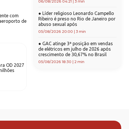
06/08/2026 04:21
|
3 min
●
Líder religioso Leonardo Campello
dente com
Ribeiro é preso no Rio de Janeiro por
aeroporto de
abuso sexual após
05/08/2026 20:00
|
3 min
●
GAC atinge 3ª posição em vendas
de elétricos em julho de 2026 após
crescimento de 30,67% no Brasil
05/08/2026 18:30
|
2 min
ara OD 2027
milhões