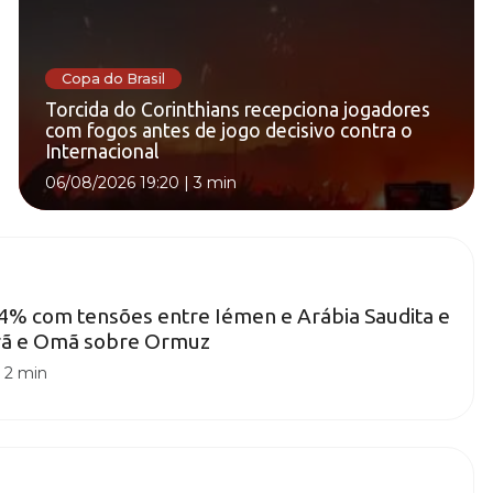
Copa do Brasil
Torcida do Corinthians recepciona jogadores
com fogos antes de jogo decisivo contra o
Internacional
06/08/2026 19:20
|
3 min
4% com tensões entre Iémen e Arábia Saudita e
Irã e Omã sobre Ormuz
|
2 min