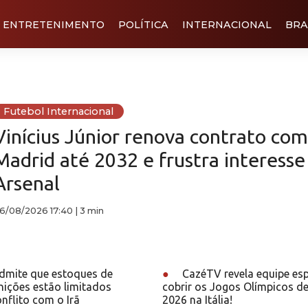
ENTRETENIMENTO
POLÍTICA
INTERNACIONAL
BRA
Futebol Internacional
Vinícius Júnior renova contrato com
Madrid até 2032 e frustra interesse
Arsenal
6/08/2026 17:40
|
3 min
mite que estoques de
●
CazéTV revela equipe esp
ições estão limitados
cobrir os Jogos Olímpicos de
nflito com o Irã
2026 na Itália!