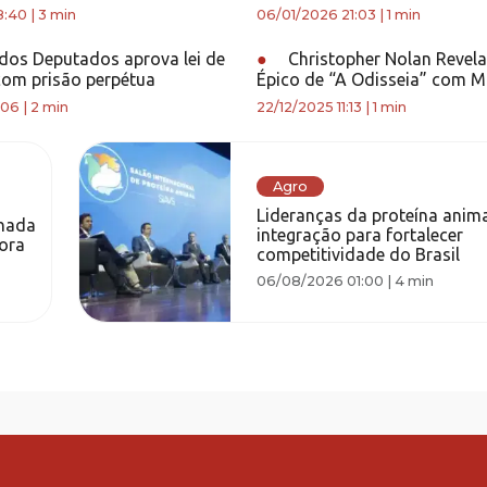
8:40
|
3 min
06/01/2026 21:03
|
1 min
os Deputados aprova lei de
●
Christopher Nolan Revela 
com prisão perpétua
Épico de “A Odisseia” com 
:06
|
2 min
22/12/2025 11:13
|
1 min
Agro
Lideranças da proteína anim
lhada
integração para fortalecer
dora
competitividade do Brasil
06/08/2026 01:00
|
4 min