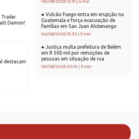
06/08/2026 12:31
|
4 min
●
Vulcão Fuego entra em erupção na
Trailer
Guatemala e força evacuação de
Matt Damon!
famílias em San Juan Alotenango
04/08/2026 15:30
|
3 min
●
Justiça multa prefeitura de Belém
em R 500 mil por remoções de
pessoas em situação de rua
al destacam
06/08/2026 00:10
|
3 min