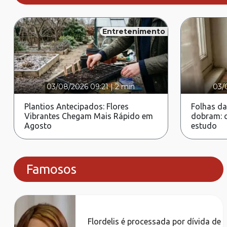
Entretenimento
03/08/2026 09:21
|
2 min
03/
Plantios Antecipados: Flores
Folhas da
Vibrantes Chegam Mais Rápido em
dobram: c
Agosto
estudo
Famosos
Flordelis é processada por dívida de