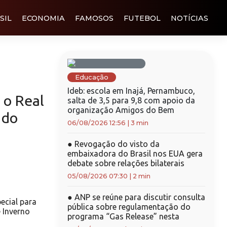
SIL
ECONOMIA
FAMOSOS
FUTEBOL
NOTÍCIAS
Educação
Ideb: escola em Inajá, Pernambuco,
 o Real
salta de 3,5 para 9,8 com apoio da
organização Amigos do Bem
 do
06/08/2026 12:56
|
3 min
●
Revogação do visto da
embaixadora do Brasil nos EUA gera
debate sobre relações bilaterais
05/08/2026 07:30
|
2 min
●
ANP se reúne para discutir consulta
ecial para
pública sobre regulamentação do
 Inverno
programa “Gas Release” nesta