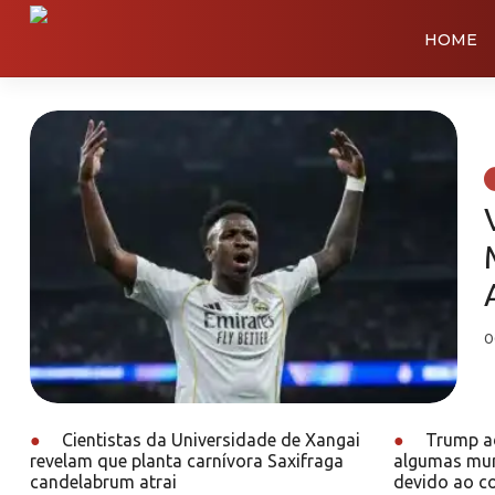
HOME
0
●
Cientistas da Universidade de Xangai
●
Trump ad
revelam que planta carnívora Saxifraga
algumas mun
candelabrum atrai
devido ao co