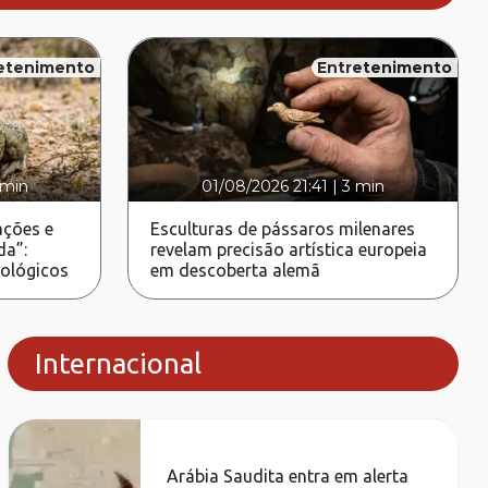
etenimento
Entretenimento
 min
01/08/2026 21:41
|
3 min
ções e
Esculturas de pássaros milenares
da”:
revelam precisão artística europeia
rológicos
em descoberta alemã
Internacional
Arábia Saudita entra em alerta