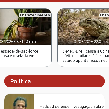
Entretenimento
Entr
08/2026 08:31
|
3 min
01/08/2026 22:01
|
3
 espada-de-são-jorge
5-MeO-DMT causa alucina
ausa é revelada em
efeitos similares à “chapa
estudo aponta riscos neu
Política
Haddad defende investigação sobre