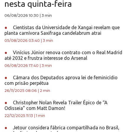
nesta quinta-feira
06/08/2026 10:30
|
3 min
●
Cientistas da Universidade de Xangai revelam que
planta carnívora Saxifraga candelabrum atrai
05/08/2026 03:40
|
3 min
●
Vinícius Júnior renova contrato com o Real Madrid
até 2032 e frustra interesse do Arsenal
06/08/2026 17:40
|
3 min
●
Câmara dos Deputados aprova lei de feminicídio
com prisão perpétua
26/11/2025 08:06
|
2 min
●
Christopher Nolan Revela Trailer Épico de “A
Odisseia” com Matt Damon!
22/12/2025 11:13
|
1 min
●
Jetour considera fábrica compartilhada no Brasil,