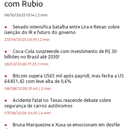
com Rubio
06/10/2025 13:14
|
2 min
●
Senado intensifica batalha entre Lira e Renan sobre
isenção do IR e futuro do governo
23/09/2025 05:19
|
2 min
●
Coca-Cola surpreende com investimento de R$ 30
bilhões no Brasil até 2030!
26/02/2026 17:23
|
1 min
●
Bitcoin supera US65 mil após payroll, mas fecha a US
64.851,42 com leve alta de 0,6%
08/08/2026 01:40
|
2 min
●
Acidente fatal no Texas reacende debate sobre
segurança de carros autônomos
07/08/2026 04:10
|
4 min
●
Bruna Marquezine e Xuxa se emocionam em desfile