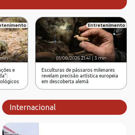
etenimento
Entretenimento
 min
01/08/2026 21:41
|
3 min
ções e
Esculturas de pássaros milenares
da”:
revelam precisão artística europeia
rológicos
em descoberta alemã
Internacional