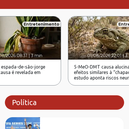
Entretenimento
Entr
08/2026 08:31
|
3 min
01/08/2026 22:01
|
3
 espada-de-são-jorge
5-MeO-DMT causa alucina
ausa é revelada em
efeitos similares à “chapa
estudo aponta riscos neu
Política