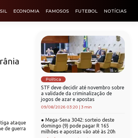
SIL
ECONOMIA
FAMOSOS
FUTEBOL
NOTÍCIAS
rânia
Política
STF deve decidir até novembro sobre
a validade da criminalização de
jogos de azar e apostas
09/08/2026 03:20
|
3 min
●
Mega-Sena 3042: sorteio deste
tiga ataque
domingo (9) pode pagar R 165
me de guerra
milhões e apostas vão até às 20h