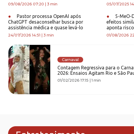
09/08/2026 07:20
|
3 min
05/07/2025 14
●
Pastor processa OpenAI após
●
5-MeO-DM
ChatGPT desaconselhar busca por
efeitos simi
assistência médica e quase levá-lo
aponta risco
24/07/2026 14:51
|
3 min
01/08/2026 22
Carnaval
Contagem Regressiva para o Carna
2026: Ensaios Agitam Rio e São Pau
01/02/2026 17:15
|
1 min