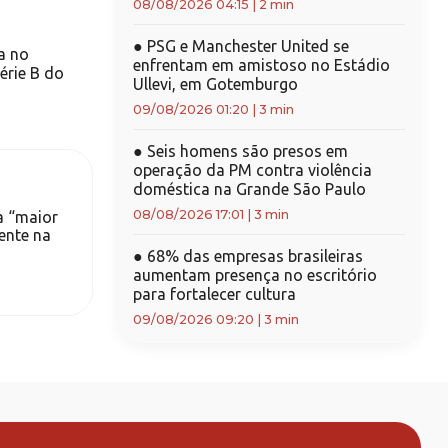
08/08/2026 04:15
|
2 min
●
PSG e Manchester United se
a no
enfrentam em amistoso no Estádio
érie B do
Ullevi, em Gotemburgo
09/08/2026 01:20
|
3 min
●
Seis homens são presos em
operação da PM contra violência
doméstica na Grande São Paulo
08/08/2026 17:01
|
3 min
a “maior
ente na
●
68% das empresas brasileiras
aumentam presença no escritório
para fortalecer cultura
09/08/2026 09:20
|
3 min