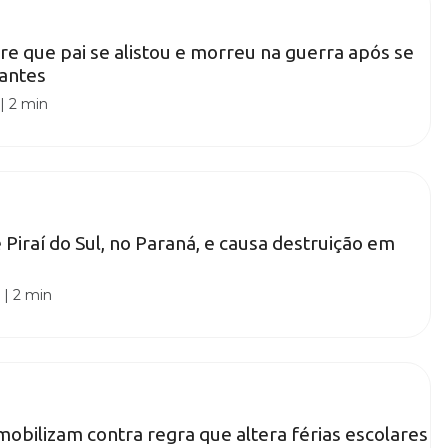
e que pai se alistou e morreu na guerra após se
 antes
|
2 min
 Piraí do Sul, no Paraná, e causa destruição em
0
|
2 min
obilizam contra regra que altera férias escolares