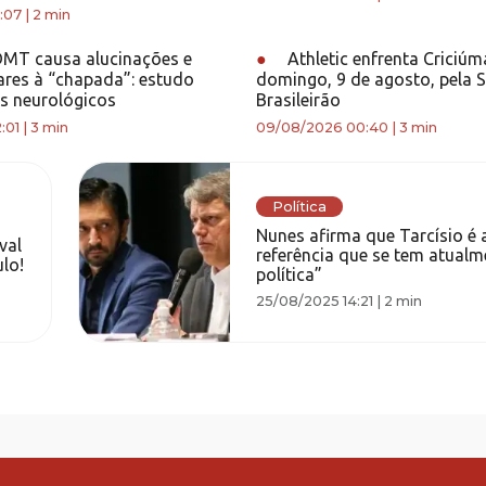
:07
|
2 min
T causa alucinações e
●
Athletic enfrenta Criciúm
lares à “chapada”: estudo
domingo, 9 de agosto, pela S
s neurológicos
Brasileirão
:01
|
3 min
09/08/2026 00:40
|
3 min
Política
Nunes afirma que Tarcísio é 
val
referência que se tem atualm
lo!
política”
25/08/2025 14:21
|
2 min