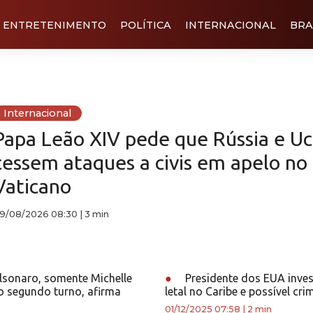
ENTRETENIMENTO
POLÍTICA
INTERNACIONAL
BRA
Internacional
Papa Leão XIV pede que Rússia e Uc
cessem ataques a civis em apelo no
Vaticano
9/08/2026 08:30
|
3 min
sonaro, somente Michelle
●
Presidente dos EUA inves
o segundo turno, afirma
letal no Caribe e possível cri
01/12/2025 07:58
|
2 min