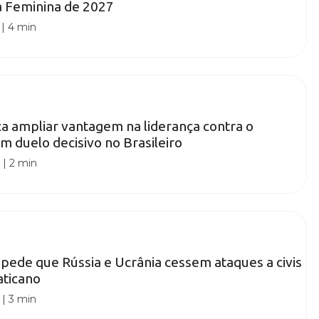
a Feminina de 2027
|
4 min
a ampliar vantagem na liderança contra o
m duelo decisivo no Brasileiro
0
|
2 min
pede que Rússia e Ucrânia cessem ataques a civis
aticano
|
3 min