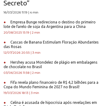
Secreto”
16/03/2026 11:19
|
4 min
●
Empresa Bunge redireciona o destino do primeiro
lote de farelo de soja da Argentina para a China
20/08/2025 15:19
|
2 min
●
Cascas de Banana Estimulam Floraçāo Abundantes
das Rosas
12/07/2026 20:55
|
3 min
●
Hershey acusa Mondelez de plágio em embalagens
de chocolate no Brasil
03/06/2026 11:58
|
2 min
●
Fifa revela plano financeiro de R$ 4,2 bilhões para a
Copa do Mundo Feminina de 2027 no Brasil!
19/03/2026 18:13
|
3 min
●
Celina é acusada de hipocrisia após revelações em