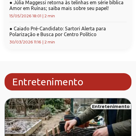
●
Júlia Maggessi retorna às telinhas em série bíblica
Amor em Ruínas; saiba mais sobre seu papel!
15/05/2026 18:01
|
2 min
●
Caiado Pré-Candidato: Sartori Alerta para
Polarização e Busca por Centro Político
30/03/2026 11:16
|
2 min
Entretenimento
Entretenimento