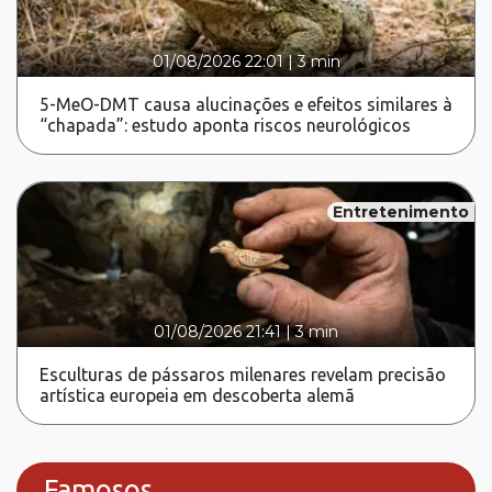
01/08/2026 22:01
|
3 min
5-MeO-DMT causa alucinações e efeitos similares à
“chapada”: estudo aponta riscos neurológicos
Entretenimento
01/08/2026 21:41
|
3 min
Esculturas de pássaros milenares revelam precisão
artística europeia em descoberta alemã
Famosos