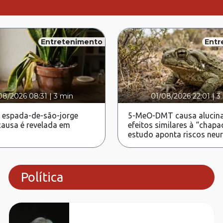
Entretenimento
Entr
08/2026 08:31
|
3 min
01/08/2026 22:01
|
3
 espada-de-são-jorge
5-MeO-DMT causa alucina
ausa é revelada em
efeitos similares à “chapa
estudo aponta riscos neu
Política