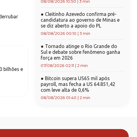
08/08/2026 10:50
|
3 min
●
Cleitinho Azevedo confirma pré-
derrubar
candidatura ao governo de Minas e
se diz aberto a apoio do PL
08/08/2026 00:10
|
3 min
●
Tornado atinge o Rio Grande do
Sul e debate sobre fenômeno ganha
força em 2026
07/08/2026 02:11
|
2 min
 bilhões e
●
Bitcoin supera US65 mil após
payroll, mas fecha a US 64.851,42
com leve alta de 0,6%
08/08/2026 01:40
|
2 min