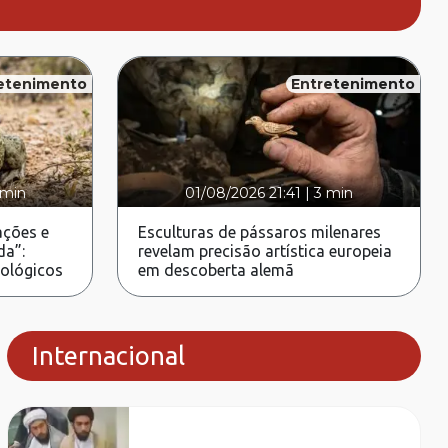
etenimento
Entretenimento
 min
01/08/2026 21:41
|
3 min
ções e
Esculturas de pássaros milenares
da”:
revelam precisão artística europeia
rológicos
em descoberta alemã
Internacional