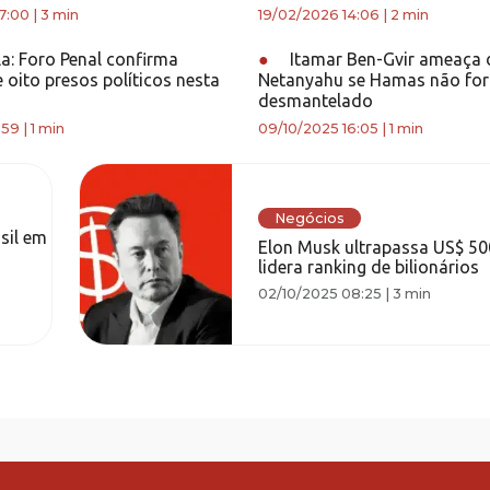
7:00
|
3 min
19/02/2026 14:06
|
2 min
a: Foro Penal confirma
●
Itamar Ben-Gvir ameaça 
e oito presos políticos nesta
Netanyahu se Hamas não for
desmantelado
:59
|
1 min
09/10/2025 16:05
|
1 min
Negócios
sil em
Elon Musk ultrapassa US$ 500
lidera ranking de bilionários
02/10/2025 08:25
|
3 min