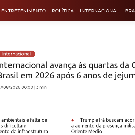
ENTRETENIMENTO
POLÍTICA
INTERNACIONAL
BRA
Internacional
Internacional avança às quartas da 
Brasil em 2026 após 6 anos de jeju
7/08/2026 00:00
|
3 min
ambientais e falta de
●
Trump e Irã buscam aco
s dificultam
a aumento da presença milit
nto da infraestrutura
Oriente Médio