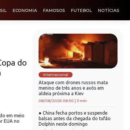
SIL
ECONOMIA
FAMOSOS
FUTEBOL
NOTÍCIAS
Copa do
m
Internacional
Ataque com drones russos mata
menino de três anos e avós em
aldeia próxima a Kiev
08/08/2026 08:50
|
3 min
●
China fecha portos e suspende
rdo em meio
balsas antes da chegada do tufão
ar EUA no
Dolphin neste domingo