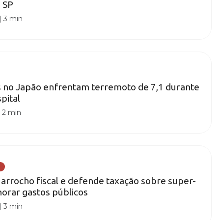
 SP
|
3 min
s no Japão enfrentam terremoto de 7,1 durante
pital
|
2 min
ca arrocho fiscal e defende taxação sobre super-
horar gastos públicos
|
3 min