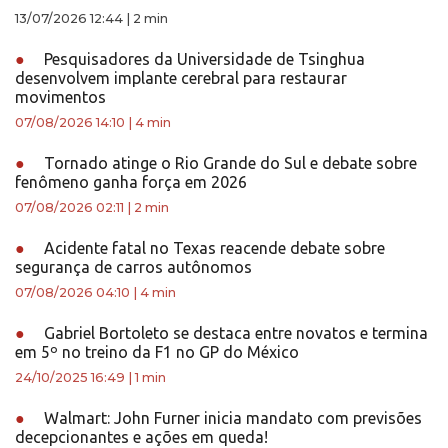
13/07/2026 12:44
|
2 min
●
Pesquisadores da Universidade de Tsinghua
desenvolvem implante cerebral para restaurar
movimentos
07/08/2026 14:10
|
4 min
●
Tornado atinge o Rio Grande do Sul e debate sobre
fenômeno ganha força em 2026
07/08/2026 02:11
|
2 min
●
Acidente fatal no Texas reacende debate sobre
segurança de carros autônomos
07/08/2026 04:10
|
4 min
●
Gabriel Bortoleto se destaca entre novatos e termina
em 5º no treino da F1 no GP do México
24/10/2025 16:49
|
1 min
●
Walmart: John Furner inicia mandato com previsões
decepcionantes e ações em queda!