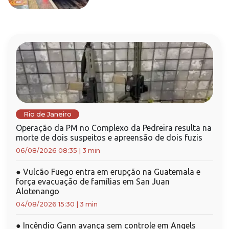
Rio de Janeiro
Operação da PM no Complexo da Pedreira resulta na
morte de dois suspeitos e apreensão de dois fuzis
06/08/2026 08:35
|
3 min
●
Vulcão Fuego entra em erupção na Guatemala e
força evacuação de famílias em San Juan
Alotenango
04/08/2026 15:30
|
3 min
●
Incêndio Gann avança sem controle em Angels