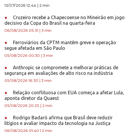
13/07/2026 12:44
|
2 min
●
Cruzeiro recebe a Chapecoense no Mineirão em jogo
decisivo da Copa do Brasil na quarta-feira
06/08/2026 05:31
|
3 min
●
Ferroviários da CPTM mantêm greve e operação
segue afetada em São Paulo
05/08/2026 00:30
|
3 min
●
Anthropic se compromete a melhorar práticas de
segurança em avaliações de alto risco na indústria
05/08/2026 16:30
|
3 min
●
Relação conflituosa com EUA começa a afetar Lula,
aponta diretor da Quaest
05/08/2026 20:25
|
2 min
●
Rodrigo Badaró afirma que Brasil deve reduzir
litígios e avaliar impacto da tecnologia na Justiça
06/08/2026 01:40
|
2 min