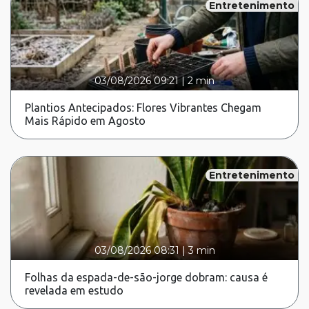
Entretenimento
03/08/2026 09:21
|
2 min
Plantios Antecipados: Flores Vibrantes Chegam
Mais Rápido em Agosto
Entretenimento
03/08/2026 08:31
|
3 min
Folhas da espada-de-são-jorge dobram: causa é
revelada em estudo