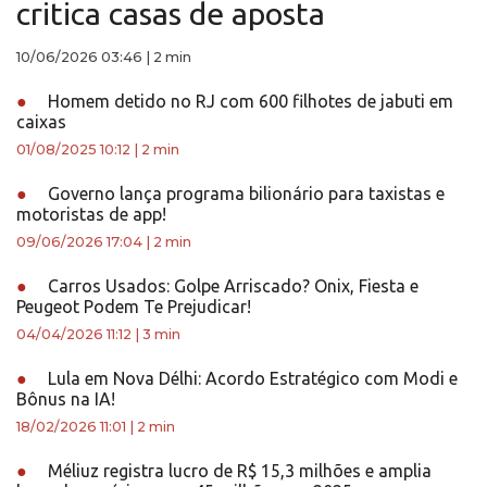
critica casas de aposta
10/06/2026 03:46
|
2 min
●
Homem detido no RJ com 600 filhotes de jabuti em
caixas
01/08/2025 10:12
|
2 min
●
Governo lança programa bilionário para taxistas e
motoristas de app!
09/06/2026 17:04
|
2 min
●
Carros Usados: Golpe Arriscado? Onix, Fiesta e
Peugeot Podem Te Prejudicar!
04/04/2026 11:12
|
3 min
●
Lula em Nova Délhi: Acordo Estratégico com Modi e
Bônus na IA!
18/02/2026 11:01
|
2 min
●
Méliuz registra lucro de R$ 15,3 milhões e amplia