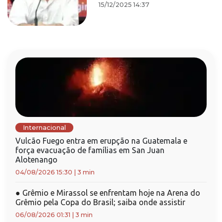
15/12/2025 14:37
Internacional
Vulcão Fuego entra em erupção na Guatemala e
força evacuação de famílias em San Juan
Alotenango
04/08/2026 15:30
|
3 min
●
Grêmio e Mirassol se enfrentam hoje na Arena do
Grêmio pela Copa do Brasil; saiba onde assistir
06/08/2026 01:31
|
3 min