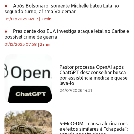
●
Após Bolsonaro, somente Michelle bateu Lula no
segundo turno, afirma Valdemar
05/07/2025 14:07
|
2 min
●
Presidente dos EUA investiga ataque letal no Caribe e
possível crime de guerra
01/12/2025 07:58
|
2 min
Pastor processa OpenAI após
ChatGPT desaconselhar busca
por assistência médica e quase
levá-lo
24/07/2026 14:51
5-MeO-DMT causa alucinações
e efeitos similares à “chapada”: