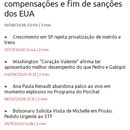
compensações e fim de sanções
dos EUA
10/08/2026 02:00
|
3 min
●
Crescimento em SP rejeita privatização de metrôs e
trens
13/07/2026 12:44
|
2 min
●
Washington “Coração Valente” afirma ter
apresentado melhor desempenho do que Pedro e Gabigol
04/06/2025 15:21
|
2 min
●
Ana Paula Renault abandona palco ao vivo em
momento explosivo no Programa do Porchat
18/05/2026 13:31
|
2 min
●
Bolsonaro Solicita Visita de Michelle em Prisão:
Pedido Urgente ao STF
25/11/2025 14:18
|
2 min