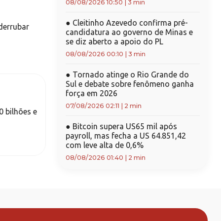
08/08/2026 10:50
|
3 min
●
Cleitinho Azevedo confirma pré-
derrubar
candidatura ao governo de Minas e
se diz aberto a apoio do PL
08/08/2026 00:10
|
3 min
●
Tornado atinge o Rio Grande do
Sul e debate sobre fenômeno ganha
força em 2026
07/08/2026 02:11
|
2 min
 bilhões e
●
Bitcoin supera US65 mil após
payroll, mas fecha a US 64.851,42
com leve alta de 0,6%
08/08/2026 01:40
|
2 min