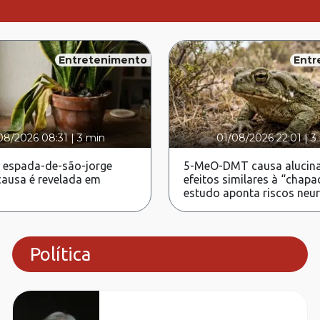
Entretenimento
Entr
08/2026 08:31
|
3 min
01/08/2026 22:01
|
3
 espada-de-são-jorge
5-MeO-DMT causa alucina
ausa é revelada em
efeitos similares à “chapa
estudo aponta riscos neu
Política