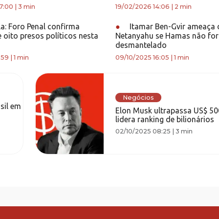
7:00
|
3 min
19/02/2026 14:06
|
2 min
a: Foro Penal confirma
●
Itamar Ben-Gvir ameaça 
e oito presos políticos nesta
Netanyahu se Hamas não for
desmantelado
:59
|
1 min
09/10/2025 16:05
|
1 min
Negócios
sil em
Elon Musk ultrapassa US$ 500
lidera ranking de bilionários
02/10/2025 08:25
|
3 min