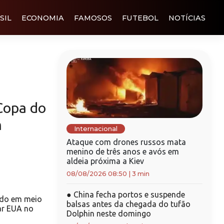
SIL
ECONOMIA
FAMOSOS
FUTEBOL
NOTÍCIAS
Copa do
m
Internacional
Ataque com drones russos mata
menino de três anos e avós em
aldeia próxima a Kiev
08/08/2026 08:50
|
3 min
●
China fecha portos e suspende
rdo em meio
balsas antes da chegada do tufão
ar EUA no
Dolphin neste domingo