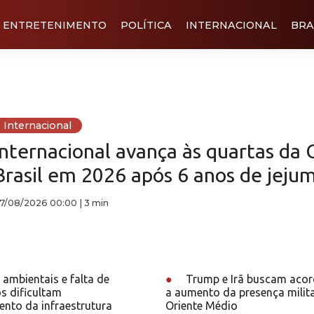
ENTRETENIMENTO
POLÍTICA
INTERNACIONAL
BRA
Internacional
Internacional avança às quartas da 
Brasil em 2026 após 6 anos de jeju
7/08/2026 00:00
|
3 min
ambientais e falta de
●
Trump e Irã buscam aco
s dificultam
a aumento da presença milit
nto da infraestrutura
Oriente Médio