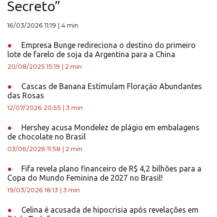
Secreto”
16/03/2026 11:19
|
4 min
●
Empresa Bunge redireciona o destino do primeiro
lote de farelo de soja da Argentina para a China
20/08/2025 15:19
|
2 min
●
Cascas de Banana Estimulam Floraçāo Abundantes
das Rosas
12/07/2026 20:55
|
3 min
●
Hershey acusa Mondelez de plágio em embalagens
de chocolate no Brasil
03/06/2026 11:58
|
2 min
●
Fifa revela plano financeiro de R$ 4,2 bilhões para a
Copa do Mundo Feminina de 2027 no Brasil!
19/03/2026 18:13
|
3 min
●
Celina é acusada de hipocrisia após revelações em