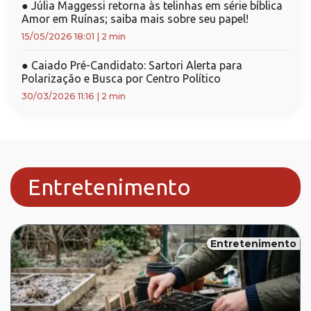
●
Júlia Maggessi retorna às telinhas em série bíblica
Amor em Ruínas; saiba mais sobre seu papel!
15/05/2026 18:01
|
2 min
●
Caiado Pré-Candidato: Sartori Alerta para
Polarização e Busca por Centro Político
30/03/2026 11:16
|
2 min
Entretenimento
Entretenimento