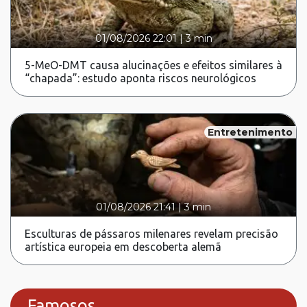
01/08/2026 22:01
|
3 min
5-MeO-DMT causa alucinações e efeitos similares à
“chapada”: estudo aponta riscos neurológicos
Entretenimento
01/08/2026 21:41
|
3 min
Esculturas de pássaros milenares revelam precisão
artística europeia em descoberta alemã
Famosos