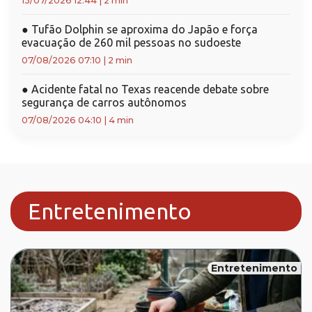
13/07/2026 12:44
|
2 min
●
Tufão Dolphin se aproxima do Japão e força
evacuação de 260 mil pessoas no sudoeste
07/08/2026 07:10
|
2 min
●
Acidente fatal no Texas reacende debate sobre
segurança de carros autônomos
07/08/2026 04:10
|
4 min
Entretenimento
Entretenimento