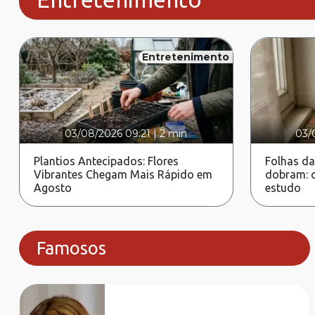
Entretenimento
03/08/2026 09:21
|
2 min
03/
Plantios Antecipados: Flores
Folhas da
Vibrantes Chegam Mais Rápido em
dobram: c
Agosto
estudo
Famosos