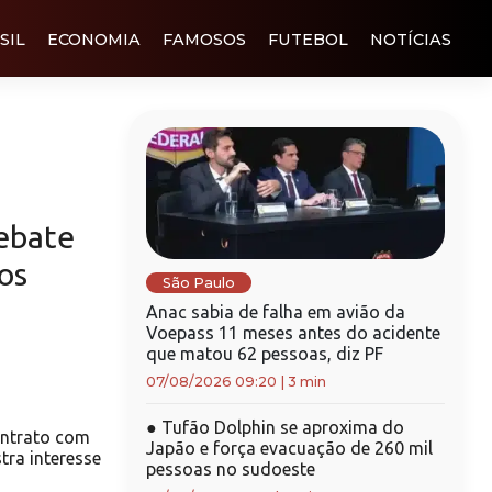
SIL
ECONOMIA
FAMOSOS
FUTEBOL
NOTÍCIAS
debate
os
São Paulo
Anac sabia de falha em avião da
Voepass 11 meses antes do acidente
que matou 62 pessoas, diz PF
07/08/2026 09:20
|
3 min
●
Tufão Dolphin se aproxima do
ontrato com
Japão e força evacuação de 260 mil
tra interesse
pessoas no sudoeste