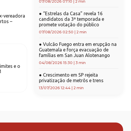
07/08/2026 07:10
|
2 min
●
“Estrelas da Casa” revela 16
x-vereadora
candidatos da 3ª temporada e
rtos –
promete votação do público
07/08/2026 02:50
|
2 min
●
Vulcão Fuego entra em erupção na
Guatemala e força evacuação de
famílias em San Juan Alotenango
04/08/2026 15:30
|
3 min
imites e o
M
●
Crescimento em SP rejeita
privatização de metrôs e trens
13/07/2026 12:44
|
2 min