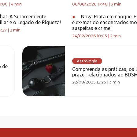
1:00
|
4 min
06/08/2026 17:40
|
3 min
chat: A Surpreendente
●
Nova Prata em choque: E
iliar e o Legado de Riqueza!
e ex-marido encontrados mo
suspeitas e crime!
4:27
|
2 min
24/02/2026 10:05
|
2 min
Astrologia
o de
Compreenda as práticas, os l
prazer relacionados ao BDS
22/08/2025 12:25
|
3 min