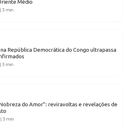
Oriente Médio
|
3 min
 na República Democrática do Congo ultrapassa
onfirmados
|
3 min
obreza do Amor”: reviravoltas e revelações de
sto
|
3 min