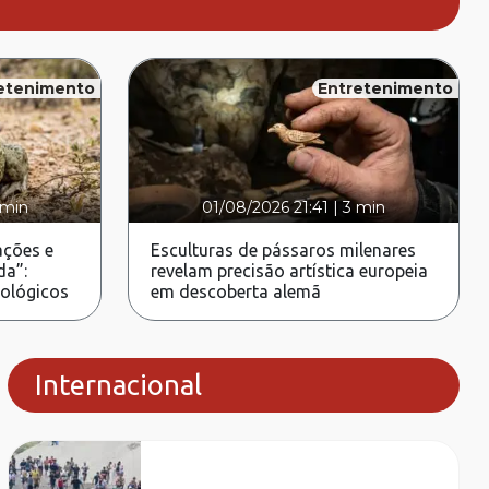
etenimento
Entretenimento
 min
01/08/2026 21:41
|
3 min
ções e
Esculturas de pássaros milenares
da”:
revelam precisão artística europeia
rológicos
em descoberta alemã
Internacional