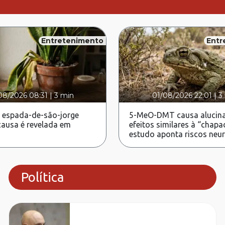
Entretenimento
Entr
08/2026 08:31
|
3 min
01/08/2026 22:01
|
3
 espada-de-são-jorge
5-MeO-DMT causa alucina
ausa é revelada em
efeitos similares à “chapa
estudo aponta riscos neu
Política