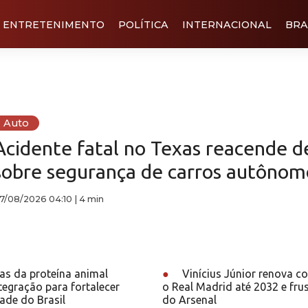
ENTRETENIMENTO
POLÍTICA
INTERNACIONAL
BRA
Auto
Acidente fatal no Texas reacende 
sobre segurança de carros autônom
7/08/2026 04:10
|
4 min
as da proteína animal
●
Vinícius Júnior renova c
egração para fortalecer
o Real Madrid até 2032 e frus
ade do Brasil
do Arsenal