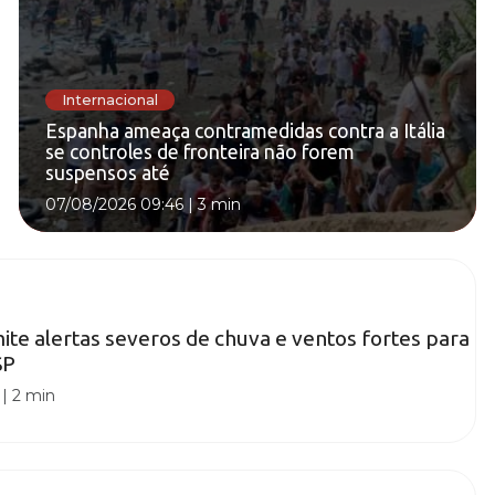
Internacional
Espanha ameaça contramedidas contra a Itália
se controles de fronteira não forem
suspensos até
07/08/2026 09:46
|
3 min
mite alertas severos de chuva e ventos fortes para
SP
|
2 min