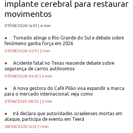
implante cerebral para restaurar
movimentos
07/08/2026 14:10
|
4 min
●
Tornado atinge o Rio Grande do Sul e debate sobre
fenômeno ganha força em 2026
07/08/2026 02:11
|
2 min
●
Acidente fatal no Texas reacende debate sobre
segurança de carros autônomos
07/08/2026 04:10
|
4 min
●
A nova gestora do Café Pilão visa expandir a marca
para o mercado internacional; veja como
27/08/2025 08:32
|
2 min
●
Irã declara que autoridades israelenses mortas em
ataque, participa de evento em Teerã
28/06/2025 12:12
|
1 min