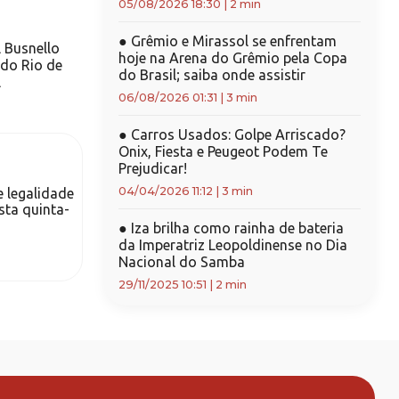
05/08/2026 18:30
|
2 min
●
Grêmio e Mirassol se enfrentam
 Busnello
hoje na Arena do Grêmio pela Copa
do Rio de
do Brasil; saiba onde assistir
l
06/08/2026 01:31
|
3 min
●
Carros Usados: Golpe Arriscado?
Onix, Fiesta e Peugeot Podem Te
Prejudicar!
04/04/2026 11:12
|
3 min
 legalidade
sta quinta-
●
Iza brilha como rainha de bateria
da Imperatriz Leopoldinense no Dia
Nacional do Samba
29/11/2025 10:51
|
2 min