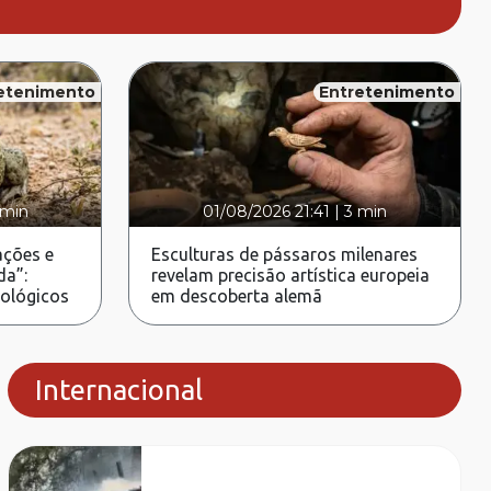
etenimento
Entretenimento
 min
01/08/2026 21:41
|
3 min
ções e
Esculturas de pássaros milenares
da”:
revelam precisão artística europeia
rológicos
em descoberta alemã
Internacional