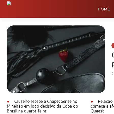
HOME
2
●
Cruzeiro recebe a Chapecoense no
●
Relação 
Mineirão em jogo decisivo da Copa do
começa a afe
Brasil na quarta-feira
Quaest