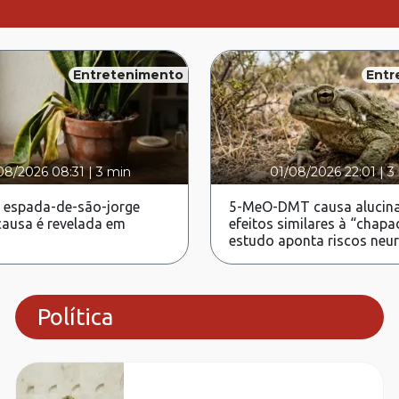
Entretenimento
Entr
08/2026 08:31
|
3 min
01/08/2026 22:01
|
3
 espada-de-são-jorge
5-MeO-DMT causa alucina
ausa é revelada em
efeitos similares à “chapa
estudo aponta riscos neu
Política