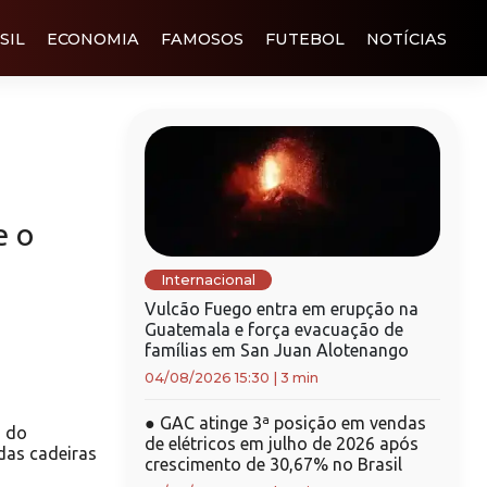
SIL
ECONOMIA
FAMOSOS
FUTEBOL
NOTÍCIAS
e o
Internacional
Vulcão Fuego entra em erupção na
Guatemala e força evacuação de
famílias em San Juan Alotenango
04/08/2026 15:30
|
3 min
●
GAC atinge 3ª posição em vendas
o do
de elétricos em julho de 2026 após
 das cadeiras
crescimento de 30,67% no Brasil