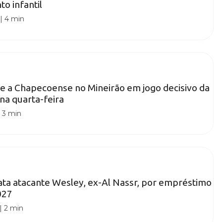
o infantil
|
4 min
e a Chapecoense no Mineirão em jogo decisivo da
 na quarta-feira
|
3 min
ata atacante Wesley, ex-Al Nassr, por empréstimo
027
|
2 min