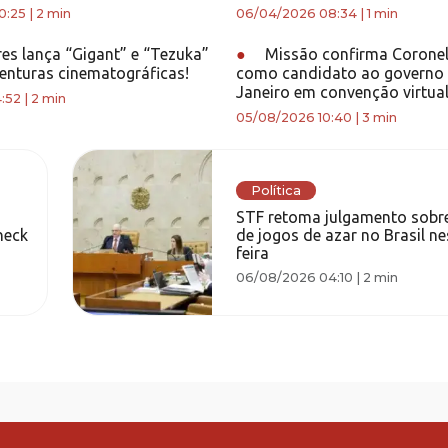
0:25
|
2 min
06/04/2026 08:34
|
1 min
es lança “Gigant” e “Tezuka”
●
Missão confirma Coronel
enturas cinematográficas!
como candidato ao governo 
Janeiro em convenção virtua
:52
|
2 min
05/08/2026 10:40
|
3 min
Política
STF retoma julgamento sobre
neck
de jogos de azar no Brasil ne
feira
06/08/2026 04:10
|
2 min