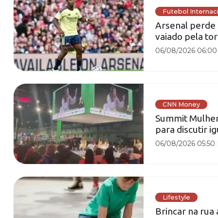
Futebol Internac
Arsenal perde 
vaiado pela tor
06/08/2026 06:00
CNN Money
Summit Mulher 
para discutir 
06/08/2026 05:50
Lifestyle
Brincar na rua 