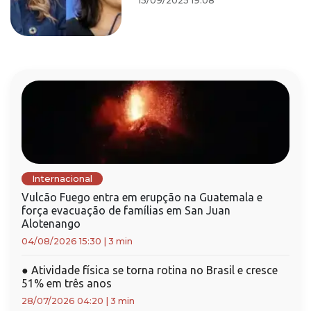
15/09/2025 19:08
Internacional
Vulcão Fuego entra em erupção na Guatemala e
força evacuação de famílias em San Juan
Alotenango
04/08/2026 15:30
|
3 min
●
Atividade física se torna rotina no Brasil e cresce
51% em três anos
28/07/2026 04:20
|
3 min