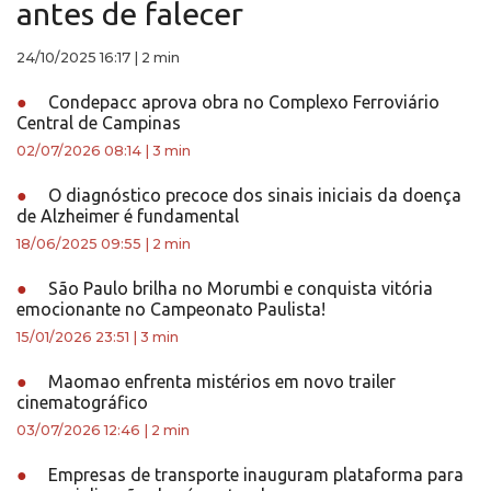
antes de falecer
24/10/2025 16:17
|
2 min
●
Condepacc aprova obra no Complexo Ferroviário
Central de Campinas
02/07/2026 08:14
|
3 min
●
O diagnóstico precoce dos sinais iniciais da doença
de Alzheimer é fundamental
18/06/2025 09:55
|
2 min
●
São Paulo brilha no Morumbi e conquista vitória
emocionante no Campeonato Paulista!
15/01/2026 23:51
|
3 min
●
Maomao enfrenta mistérios em novo trailer
cinematográfico
03/07/2026 12:46
|
2 min
●
Empresas de transporte inauguram plataforma para