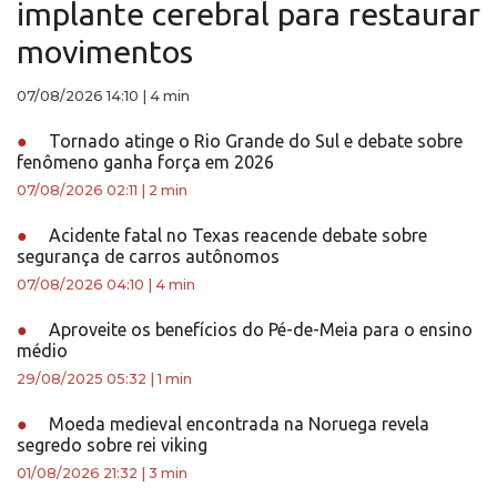
implante cerebral para restaurar
movimentos
07/08/2026 14:10
|
4 min
●
Tornado atinge o Rio Grande do Sul e debate sobre
fenômeno ganha força em 2026
07/08/2026 02:11
|
2 min
●
Acidente fatal no Texas reacende debate sobre
segurança de carros autônomos
07/08/2026 04:10
|
4 min
●
Aproveite os benefícios do Pé-de-Meia para o ensino
médio
29/08/2025 05:32
|
1 min
●
Moeda medieval encontrada na Noruega revela
segredo sobre rei viking
01/08/2026 21:32
|
3 min