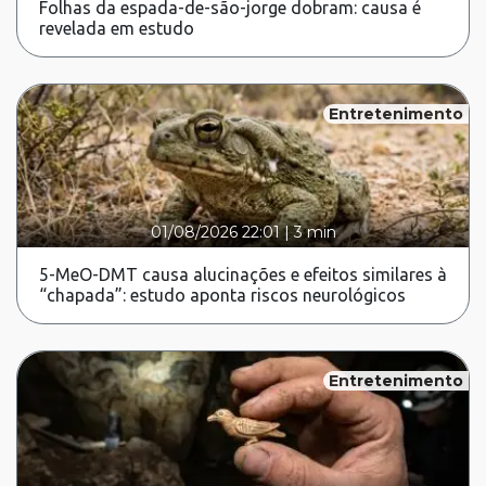
Folhas da espada-de-são-jorge dobram: causa é
revelada em estudo
Entretenimento
01/08/2026 22:01
|
3 min
5-MeO-DMT causa alucinações e efeitos similares à
“chapada”: estudo aponta riscos neurológicos
Entretenimento