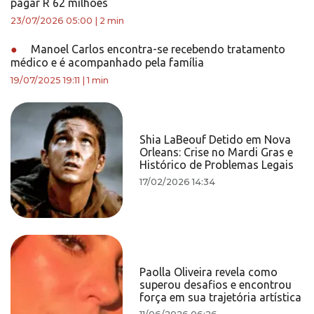
pagar R 62 milhões
23/07/2026 05:00
|
2 min
●
Manoel Carlos encontra-se recebendo tratamento
médico e é acompanhado pela família
19/07/2025 19:11
|
1 min
Shia LaBeouf Detido em Nova
Orleans: Crise no Mardi Gras e
Histórico de Problemas Legais
17/02/2026 14:34
Paolla Oliveira revela como
superou desafios e encontrou
força em sua trajetória artística