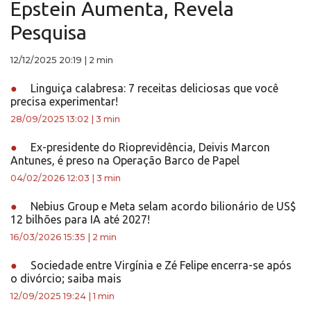
Epstein Aumenta, Revela
Pesquisa
12/12/2025 20:19
|
2 min
●
Linguiça calabresa: 7 receitas deliciosas que você
precisa experimentar!
28/09/2025 13:02
|
3 min
●
Ex-presidente do Rioprevidência, Deivis Marcon
Antunes, é preso na Operação Barco de Papel
04/02/2026 12:03
|
3 min
●
Nebius Group e Meta selam acordo bilionário de US$
12 bilhões para IA até 2027!
16/03/2026 15:35
|
2 min
●
Sociedade entre Virgínia e Zé Felipe encerra-se após
o divórcio; saiba mais
12/09/2025 19:24
|
1 min