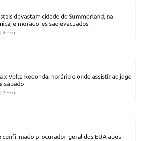
estais devastam cidade de Summerland, na
nica, e moradores são evacuados
|
2 min
a x Volta Redonda: horário e onde assistir ao jogo
te sábado
|
3 min
é confirmado procurador-geral dos EUA após