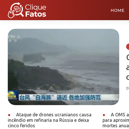
HOME
0
●
Ataque de drones ucranianos causa
●
A OMS af
incêndio em refinaria na Rússia e deixa
para aproxi
cinco feridos
mortes anua