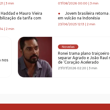
21
|
3 min
07/08/2026 00:00
|
3 min
 Haddad e Mauro Vieira
●
Jovem brasileira retorna
bilização da tarifa com
em vulcão na Indonésia
23/06/2025 12:13
|
2 min
14
|
2 min
Novelas
Ronei trama plano traiçoeiro
separar Agrado e João Raul n
a nos
de ‘Coração Acelerado
27/07/2026 02:20
|
3 min