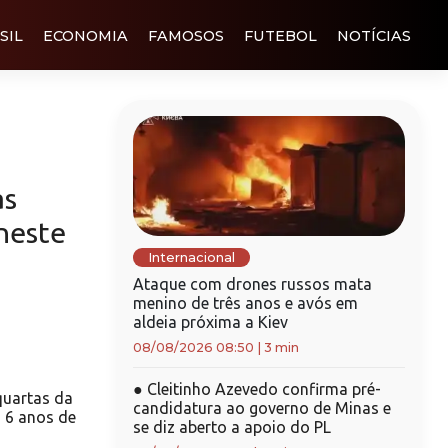
SIL
ECONOMIA
FAMOSOS
FUTEBOL
NOTÍCIAS
as
neste
Internacional
Ataque com drones russos mata
menino de três anos e avós em
aldeia próxima a Kiev
08/08/2026 08:50
|
3 min
●
Cleitinho Azevedo confirma pré-
quartas da
candidatura ao governo de Minas e
 6 anos de
se diz aberto a apoio do PL