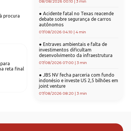
08/08/2026 00:10
|
3 min
●
Acidente fatal no Texas reacende
 à procura
debate sobre segurança de carros
autônomos
07/08/2026 04:10
|
4 min
●
Entraves ambientais e falta de
investimentos dificultam
desenvolvimento da infraestrutura
07/08/2026 07:00
|
3 min
 para
a reta final
●
JBS NV fecha parceria com fundo
indonésio e investe US 2,5 bilhões em
joint venture
07/08/2026 08:20
|
3 min