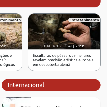
etenimento
Entretenimento
 min
01/08/2026 21:41
|
3 min
ções e
Esculturas de pássaros milenares
da”:
revelam precisão artística europeia
rológicos
em descoberta alemã
Internacional