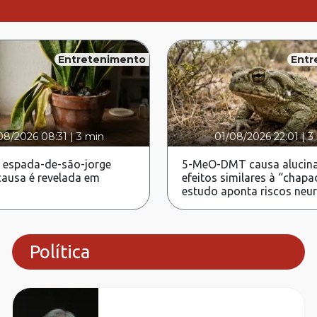
Entretenimento
Entr
08/2026 08:31
|
3 min
01/08/2026 22:01
|
3
 espada-de-são-jorge
5-MeO-DMT causa alucina
ausa é revelada em
efeitos similares à “chapa
estudo aponta riscos neu
Política