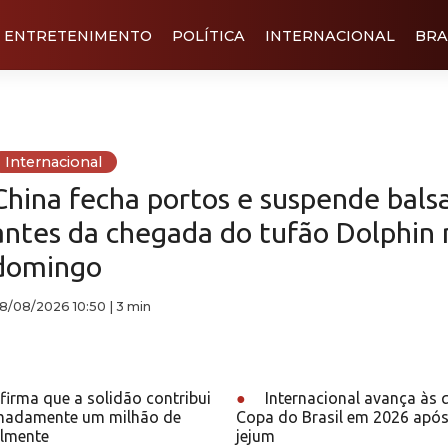
ENTRETENIMENTO
POLÍTICA
INTERNACIONAL
BRA
Internacional
China fecha portos e suspende bals
antes da chegada do tufão Dolphin 
domingo
8/08/2026 10:50
|
3 min
irma que a solidão contribui
●
Internacional avança às 
madamente um milhão de
Copa do Brasil em 2026 após
lmente
jejum