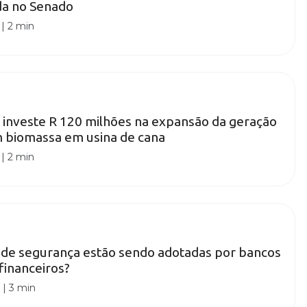
da no Senado
|
2 min
investe R 120 milhões na expansão da geração
m biomassa em usina de cana
|
2 min
 de segurança estão sendo adotadas por bancos
financeiros?
0
|
3 min