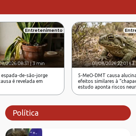
Entretenimento
Entr
08/2026 08:31
|
3 min
01/08/2026 22:01
|
3
 espada-de-são-jorge
5-MeO-DMT causa alucina
ausa é revelada em
efeitos similares à “chapa
estudo aponta riscos neu
Política