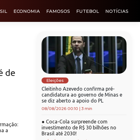
SIL
ECONOMIA
FAMOSOS
FUTEBOL
NOTÍCIAS
é de
Eleições
Cleitinho Azevedo confirma pré-
candidatura ao governo de Minas e
se diz aberto a apoio do PL
08/08/2026 00:10
|
3 min
●
Coca-Cola surpreende com
ormação:
investimento de R$ 30 bilhões no
na a
Brasil até 2030!