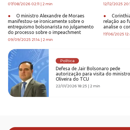
07/08/2026 02:11
|
2 min
12/12/2025 20:
●
O ministro Alexandre de Moraes
●
Corinthi
manifestou-se ironicamente sobre o
relação ao f
entreguismo bolsonarista no julgamento
analise o co
do processo sobre o impeachment
17/06/2025 12
09/09/2025 21:14
|
2 min
Política
Defesa de Jair Bolsonaro pede
autorização para visita do ministr
Oliveira do TCU
22/01/2026 18:25
|
2 min