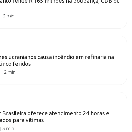
anto rende R 165 milhões na poupança, CDB ou
|
3 min
es ucranianos causa incêndio em refinaria na
cinco feridos
0
|
2 min
 Brasileira oferece atendimento 24 horas e
rados para vítimas
|
3 min