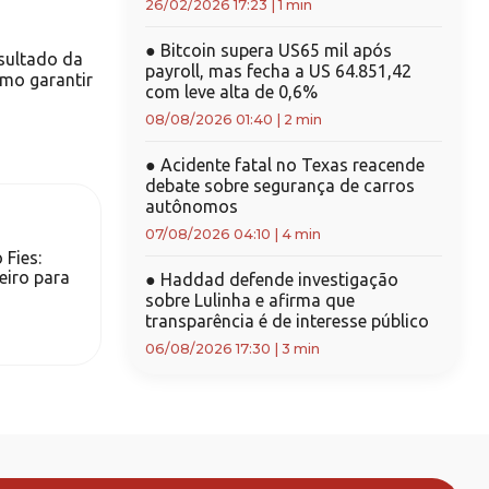
26/02/2026 17:23
|
1 min
●
Bitcoin supera US65 mil após
esultado da
payroll, mas fecha a US 64.851,42
mo garantir
com leve alta de 0,6%
08/08/2026 01:40
|
2 min
●
Acidente fatal no Texas reacende
debate sobre segurança de carros
autônomos
07/08/2026 04:10
|
4 min
 Fies:
eiro para
●
Haddad defende investigação
sobre Lulinha e afirma que
transparência é de interesse público
06/08/2026 17:30
|
3 min