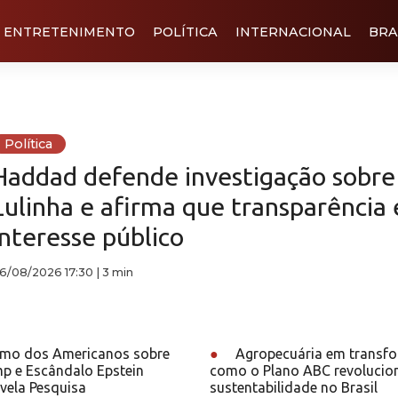
ENTRETENIMENTO
POLÍTICA
INTERNACIONAL
BRA
Política
Haddad defende investigação sobre
Lulinha e afirma que transparência 
interesse público
6/08/2026 17:30
|
3 min
mo dos Americanos sobre
●
Agropecuária em transf
p e Escândalo Epstein
como o Plano ABC revolucio
vela Pesquisa
sustentabilidade no Brasil