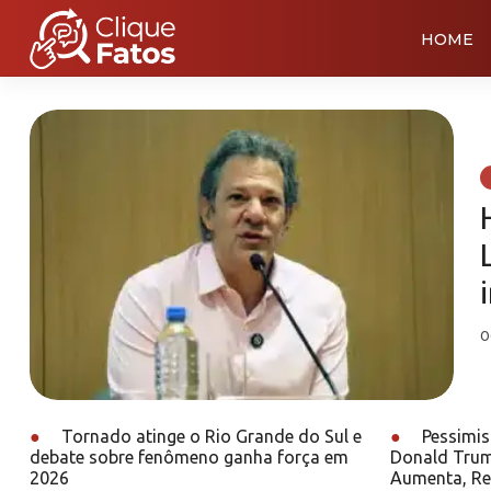
HOME
0
●
Tornado atinge o Rio Grande do Sul e
●
Pessimis
debate sobre fenômeno ganha força em
Donald Trum
2026
Aumenta, Re