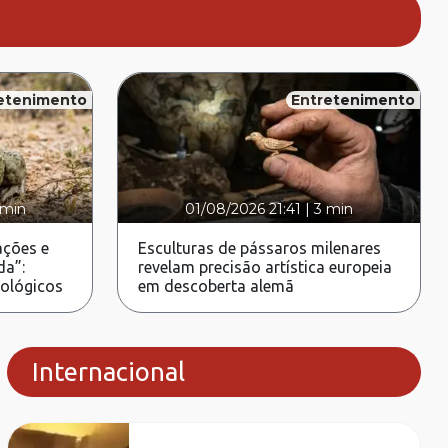
etenimento
Entretenimento
 min
01/08/2026 21:41
|
3 min
ções e
Esculturas de pássaros milenares
da”:
revelam precisão artística europeia
rológicos
em descoberta alemã
Internacional