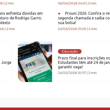
19
|
2 min
06/04/2026 04:11
|
3 min
ans enfrenta dúvidas em
●
Prouni 2026: Confira o r
uturo de Rodrigo Garro;
segunda chamada e saiba co
ntexto
sua bolsa!
:49
|
2 min
02/03/2026 13:09
|
2 min
Educação
Prazo final para inscrições no
o Jorge
Estudantes têm até 24 de jan
garantir vaga!
24/02/2026 10:37
|
2 min