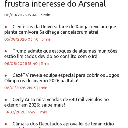
frustra interesse do Arsenal
06/08/2026 17:40
|
3 min
●
Cientistas da Universidade de Xangai revelam que
planta carnívora Saxifraga candelabrum atrai
05/08/2026 03:40
|
3 min
●
Trump admite que estoques de algumas munições
estão limitados devido ao conflito com o Irã
06/08/2026 18:40
|
3 min
●
CazéTV revela equipe especial para cobrir os Jogos
Olímpicos de Inverno 2026 na Itália!
06/01/2026 21:03
|
1 min
●
Geely Auto mira vendas de 640 mil veículos no
exterior em 2026; saiba mais!
18/03/2026 14:47
|
1 min
●
Câmara dos Deputados aprova lei de feminicídio