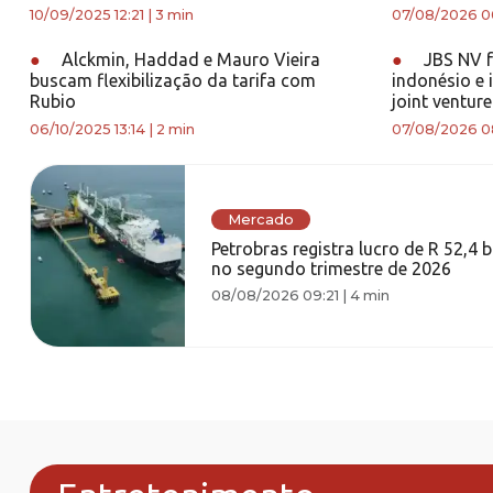
10/09/2025 12:21
|
3 min
07/08/2026 0
●
Alckmin, Haddad e Mauro Vieira
●
JBS NV f
buscam flexibilização da tarifa com
indonésio e 
Rubio
joint venture
06/10/2025 13:14
|
2 min
07/08/2026 0
Mercado
Petrobras registra lucro de R 52,4 b
no segundo trimestre de 2026
08/08/2026 09:21
|
4 min