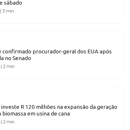
te sábado
|
3 min
é confirmado procurador-geral dos EUA após
da no Senado
|
2 min
investe R 120 milhões na expansão da geração
m biomassa em usina de cana
|
2 min