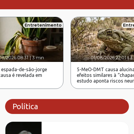
Entretenimento
Entr
08/2026 08:31
|
3 min
01/08/2026 22:01
|
3
 espada-de-são-jorge
5-MeO-DMT causa alucina
ausa é revelada em
efeitos similares à “chapa
estudo aponta riscos neu
Política