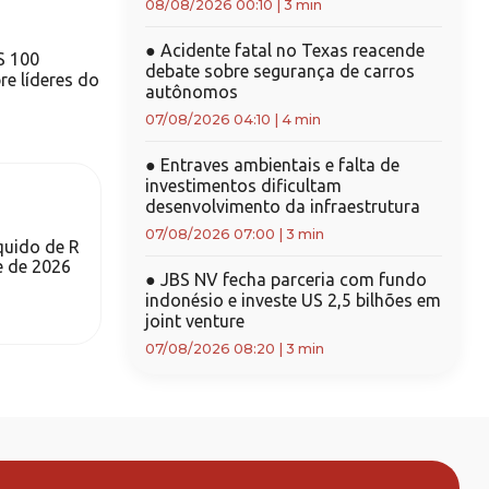
08/08/2026 00:10
|
3 min
●
Acidente fatal no Texas reacende
S 100
debate sobre segurança de carros
re líderes do
autônomos
07/08/2026 04:10
|
4 min
●
Entraves ambientais e falta de
investimentos dificultam
desenvolvimento da infraestrutura
07/08/2026 07:00
|
3 min
íquido de R
e de 2026
●
JBS NV fecha parceria com fundo
indonésio e investe US 2,5 bilhões em
joint venture
07/08/2026 08:20
|
3 min