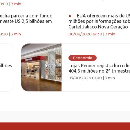
0:00
|
3 min
echa parceria com fundo
●
EUA oferecem mais de U
investe US 2,5 bilhões em
milhões por informações sob
Cartel Jalisco Nova Geração
8:20
|
3 min
06/08/2026 18:30
|
3 min
Economia
ilhões
Lojas Renner registra lucro l
404,6 milhões no 2º trimestr
07/08/2026 01:00
|
3 min