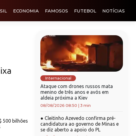
SIL
ECONOMIA
FAMOSOS
FUTEBOL
NOTÍCIAS
ixa
Internacional
Ataque com drones russos mata
menino de três anos e avós em
aldeia próxima a Kiev
08/08/2026 08:50
|
3 min
●
Cleitinho Azevedo confirma pré-
 500 bilhões
candidatura ao governo de Minas e
s
se diz aberto a apoio do PL