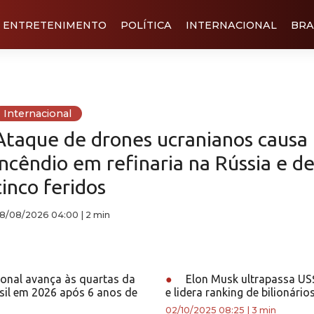
ENTRETENIMENTO
POLÍTICA
INTERNACIONAL
BRA
Internacional
Ataque de drones ucranianos causa
incêndio em refinaria na Rússia e de
cinco feridos
8/08/2026 04:00
|
2 min
ional avança às quartas da
●
Elon Musk ultrapassa US$
sil em 2026 após 6 anos de
e lidera ranking de bilionário
02/10/2025 08:25
|
3 min