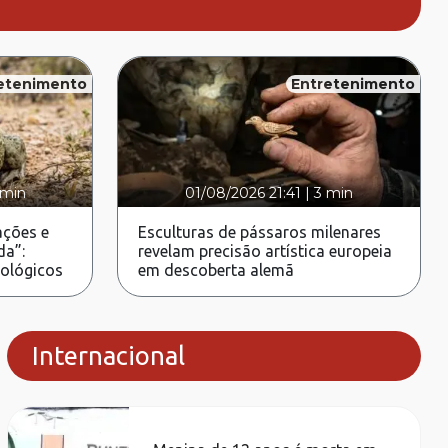
etenimento
Entretenimento
 min
01/08/2026 21:41
|
3 min
ções e
Esculturas de pássaros milenares
da”:
revelam precisão artística europeia
rológicos
em descoberta alemã
Internacional