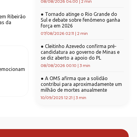
08/08/2026 04:00
|
2 min
●
Tornado atinge o Rio Grande do
 em Ribeirão
Sul e debate sobre fenômeno ganha
tas da
força em 2026
07/08/2026 02:11
|
2 min
●
Cleitinho Azevedo confirma pré-
candidatura ao governo de Minas e
se diz aberto a apoio do PL
08/08/2026 00:10
|
3 min
e emocionam
●
A OMS afirma que a solidão
contribui para aproximadamente um
milhão de mortes anualmente
10/09/2025 12:21
|
3 min