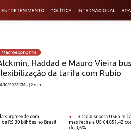
ENTRETENIMENTO
POLÍTICA
INTERNACIONAL
BRA
Macroeconomia
Alckmin, Haddad e Mauro Vieira bu
flexibilização da tarifa com Rubio
6/10/2025 13:14
|
2 min
a surpreende com
●
Bitcoin supera US65 mil a
 de R$ 30 bilhões no Brasil
mas fecha a US 64.851,42 com
de 0,6%