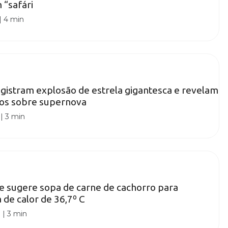
m “safári
|
4 min
istram explosão de estrela gigantesca e revelam
tos sobre supernova
|
3 min
e sugere sopa de carne de cachorro para
 de calor de 36,7º C
0
|
3 min