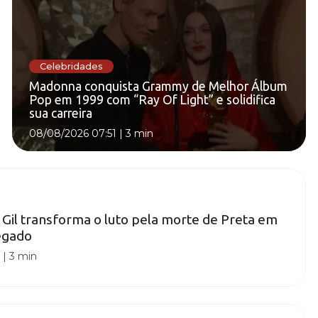
Celebridades
Madonna conquista Grammy de Melhor Álbum
Pop em 1999 com “Ray Of Light” e solidifica
sua carreira
08/08/2026 07:51
|
3 min
 Gil transforma o luto pela morte de Preta em
egado
0
|
3 min