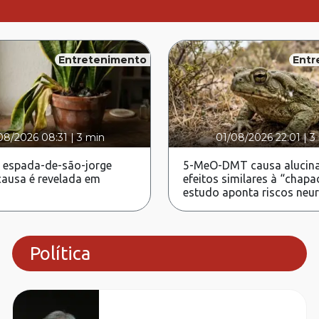
Entretenimento
Entr
08/2026 08:31
|
3 min
01/08/2026 22:01
|
3
 espada-de-são-jorge
5-MeO-DMT causa alucina
ausa é revelada em
efeitos similares à “chapa
estudo aponta riscos neu
Política