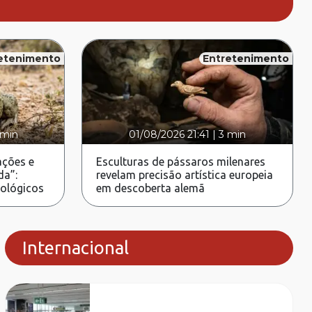
etenimento
Entretenimento
 min
01/08/2026 21:41
|
3 min
ções e
Esculturas de pássaros milenares
da”:
revelam precisão artística europeia
rológicos
em descoberta alemã
Internacional