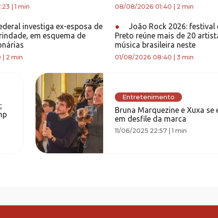
:23
|
1 min
08/08/2026 01:40
|
2 min
ederal investiga ex-esposa de
●
João Rock 2026: festival
Trindade, em esquema de
Preto reúne mais de 20 artis
onárias
música brasileira neste
0
|
2 min
01/08/2026 08:40
|
3 min
Entretenimento
;
Bruna Marquezine e Xuxa s
mp
em desfile da marca
11/06/2025 22:57
|
1 min