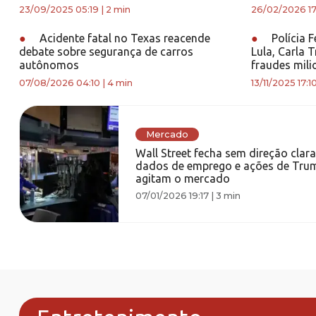
23/09/2025 05:19
|
2 min
26/02/2026 17
●
Acidente fatal no Texas reacende
●
Polícia F
debate sobre segurança de carros
Lula, Carla 
autônomos
fraudes mili
07/08/2026 04:10
|
4 min
13/11/2025 17:1
Mercado
Wall Street fecha sem direção clara
dados de emprego e ações de Tru
agitam o mercado
07/01/2026 19:17
|
3 min