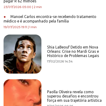
pagar R 62 milhões
23/07/2026 05:00
|
2 min
●
Manoel Carlos encontra-se recebendo tratamento
médico e é acompanhado pela família
19/07/2025 19:11
|
1 min
Shia LaBeouf Detido em Nova
Orleans: Crise no Mardi Gras e
Histórico de Problemas Legais
17/02/2026 14:34
Paolla Oliveira revela como
superou desafios e encontrou
força em sua trajetória artística