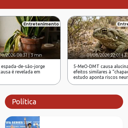
Entretenimento
Entr
08/2026 08:31
|
3 min
01/08/2026 22:01
|
3
 espada-de-são-jorge
5-MeO-DMT causa alucina
ausa é revelada em
efeitos similares à “chapa
estudo aponta riscos neu
Política