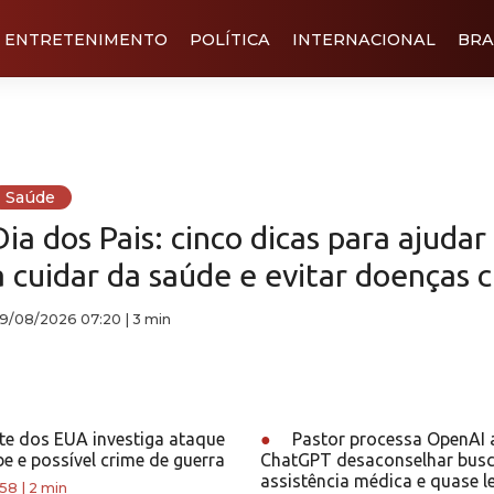
ENTRETENIMENTO
POLÍTICA
INTERNACIONAL
BRA
Saúde
Dia dos Pais: cinco dicas para ajudar
a cuidar da saúde e evitar doenças c
9/08/2026 07:20
|
3 min
te dos EUA investiga ataque
●
Pastor processa OpenAI 
be e possível crime de guerra
ChatGPT desaconselhar busc
assistência médica e quase l
:58
|
2 min