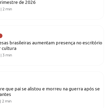
trimestre de 2026
|
2 min
sas brasileiras aumentam presença no escritório
 cultura
|
3 min
e que pai se alistou e morreu na guerra após se
 antes
|
2 min