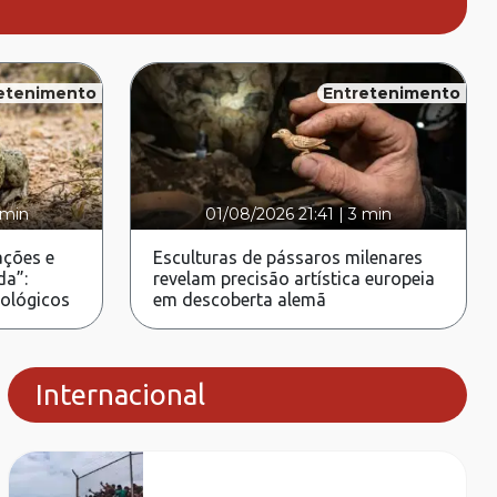
etenimento
Entretenimento
 min
01/08/2026 21:41
|
3 min
ções e
Esculturas de pássaros milenares
da”:
revelam precisão artística europeia
rológicos
em descoberta alemã
Internacional