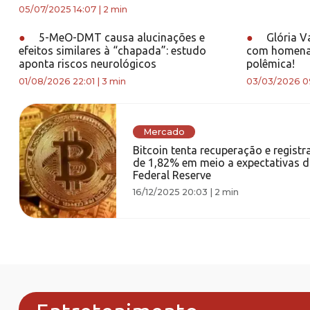
05/07/2025 14:07
|
2 min
●
5-MeO-DMT causa alucinações e
●
Glória V
efeitos similares à “chapada”: estudo
com homenag
aponta riscos neurológicos
polêmica!
01/08/2026 22:01
|
3 min
03/03/2026 0
Mercado
Bitcoin tenta recuperação e registra
de 1,82% em meio a expectativas 
Federal Reserve
16/12/2025 20:03
|
2 min