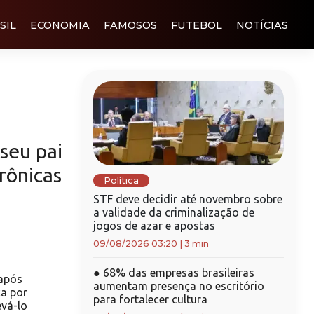
SIL
ECONOMIA
FAMOSOS
FUTEBOL
NOTÍCIAS
 seu pai
rônicas
Política
STF deve decidir até novembro sobre
a validade da criminalização de
jogos de azar e apostas
09/08/2026 03:20
|
3 min
●
68% das empresas brasileiras
após
aumentam presença no escritório
a por
para fortalecer cultura
evá-lo