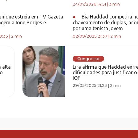
24/07/2026 14:51
|
3 min
anique estreia em TV Gazeta
●
Bia Haddad competirá n
em a Ione Borges e
chaveamento de duplas, ac
por uma tenista jovem
9:35
|
2 min
02/09/2025 21:37
|
2 min
Congresso
 alta
Lira afirma que Haddad enfr
do
dificuldades para justificar
IOF
29/05/2025 21:23
|
2 min