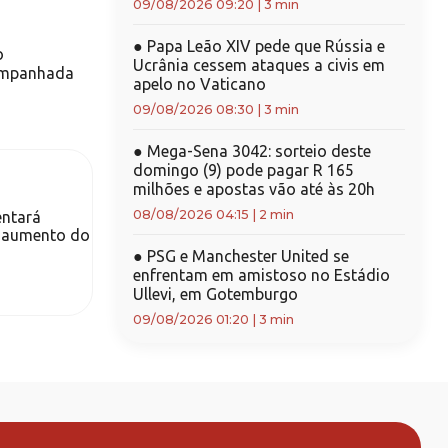
09/08/2026 09:20
|
3 min
●
Papa Leão XIV pede que Rússia e
o
Ucrânia cessem ataques a civis em
ompanhada
apelo no Vaticano
09/08/2026 08:30
|
3 min
●
Mega-Sena 3042: sorteio deste
domingo (9) pode pagar R 165
milhões e apostas vão até às 20h
08/08/2026 04:15
|
2 min
entará
 o aumento do
●
PSG e Manchester United se
enfrentam em amistoso no Estádio
Ullevi, em Gotemburgo
09/08/2026 01:20
|
3 min