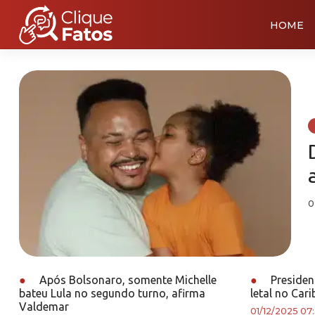
HOME
0
●
Após Bolsonaro, somente Michelle
●
Presiden
bateu Lula no segundo turno, afirma
letal no Cari
Valdemar
01/12/2025 07