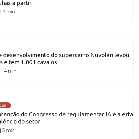
has a partir
|
3 min
e desenvolvimento do supercarro Nuvolari levou
s e tem 1.001 cavalos
0
|
4 min
cial
intenção do Congresso de regulamentar IA e alerta
alência do setor
|
3 min