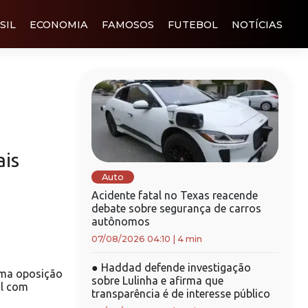
SIL
ECONOMIA
FAMOSOS
FUTEBOL
NOTÍCIAS
is
Auto
Acidente fatal no Texas reacende
debate sobre segurança de carros
autônomos
07/08/2026 04:10
|
4 min
●
Haddad defende investigação
ma oposição
sobre Lulinha e afirma que
al com
transparência é de interesse público