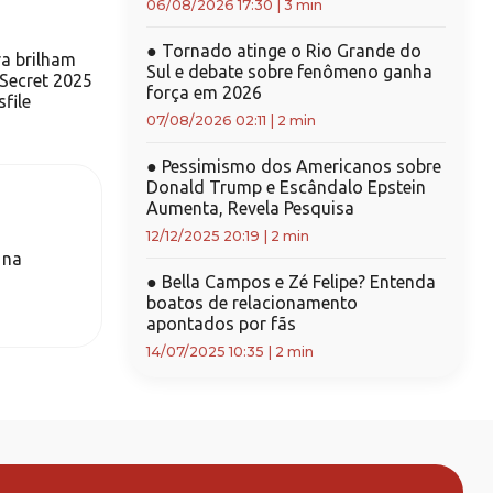
06/08/2026 17:30
|
3 min
●
Tornado atinge o Rio Grande do
ra brilham
Sul e debate sobre fenômeno ganha
 Secret 2025
força em 2026
file
07/08/2026 02:11
|
2 min
●
Pessimismo dos Americanos sobre
Donald Trump e Escândalo Epstein
Aumenta, Revela Pesquisa
12/12/2025 20:19
|
2 min
 na
●
Bella Campos e Zé Felipe? Entenda
boatos de relacionamento
apontados por fãs
14/07/2025 10:35
|
2 min