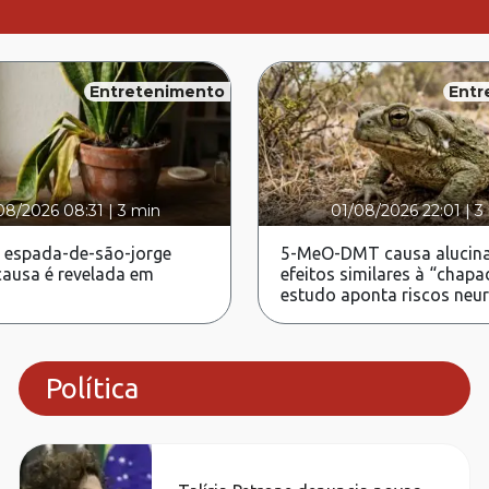
Entretenimento
Entr
08/2026 08:31
|
3 min
01/08/2026 22:01
|
3
 espada-de-são-jorge
5-MeO-DMT causa alucina
ausa é revelada em
efeitos similares à “chapa
estudo aponta riscos neu
Política