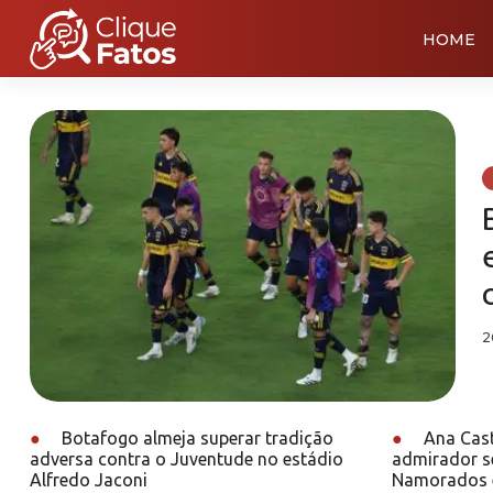
HOME
2
●
Botafogo almeja superar tradição
●
Ana Cast
adversa contra o Juventude no estádio
admirador s
Alfredo Jaconi
Namorados e 