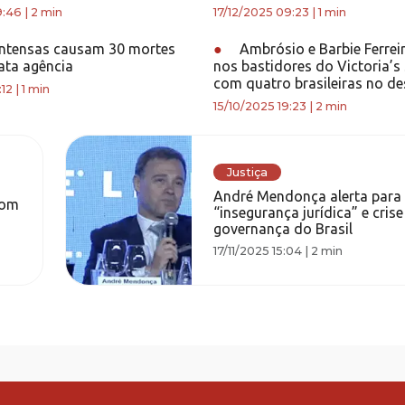
9:46
|
2 min
17/12/2025 09:23
|
1 min
ntensas causam 30 mortes
●
Ambrósio e Barbie Ferrei
lata agência
nos bastidores do Victoria’s
com quatro brasileiras no des
:12
|
1 min
15/10/2025 19:23
|
2 min
Justiça
André Mendonça alerta para
com
“insegurança jurídica” e crise
governança do Brasil
17/11/2025 15:04
|
2 min