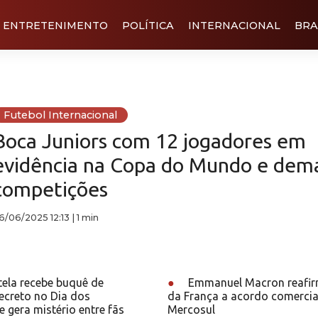
ENTRETENIMENTO
POLÍTICA
INTERNACIONAL
BRA
Futebol Internacional
Boca Juniors com 12 jogadores em
evidência na Copa do Mundo e dema
competições
6/06/2025 12:13
|
1 min
ela recebe buquê de
●
Emmanuel Macron reafir
ecreto no Dia dos
da França a acordo comerci
gera mistério entre fãs
Mercosul