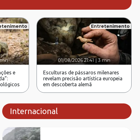
etenimento
Entretenimento
 min
01/08/2026 21:41
|
3 min
ções e
Esculturas de pássaros milenares
da”:
revelam precisão artística europeia
rológicos
em descoberta alemã
Internacional