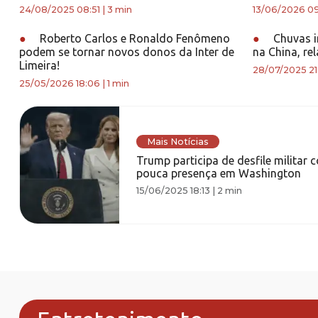
24/08/2025 08:51
|
3 min
13/06/2026 0
●
Roberto Carlos e Ronaldo Fenômeno
●
Chuvas i
podem se tornar novos donos da Inter de
na China, re
Limeira!
28/07/2025 21
25/05/2026 18:06
|
1 min
Mais Notícias
Trump participa de desfile militar 
pouca presença em Washington
15/06/2025 18:13
|
2 min