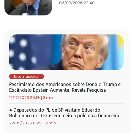
06/08/2026 22:40
Internacional
Pessimismo dos Americanos sobre Donald Trump e
Escândalo Epstein Aumenta, Revela Pesquisa
12/12/2025 20:19
|
2 min
●
Deputados do PL de SP visitam Eduardo
Bolsonaro no Texas em meio a polêmica financeira
22/05/2026 03:51
|
2 min