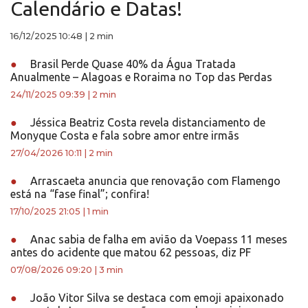
Calendário e Datas!
16/12/2025 10:48
|
2 min
●
Brasil Perde Quase 40% da Água Tratada
Anualmente – Alagoas e Roraima no Top das Perdas
24/11/2025 09:39
|
2 min
●
Jéssica Beatriz Costa revela distanciamento de
Monyque Costa e fala sobre amor entre irmãs
27/04/2026 10:11
|
2 min
●
Arrascaeta anuncia que renovação com Flamengo
está na “fase final”; confira!
17/10/2025 21:05
|
1 min
●
Anac sabia de falha em avião da Voepass 11 meses
antes do acidente que matou 62 pessoas, diz PF
07/08/2026 09:20
|
3 min
●
João Vitor Silva se destaca com emoji apaixonado