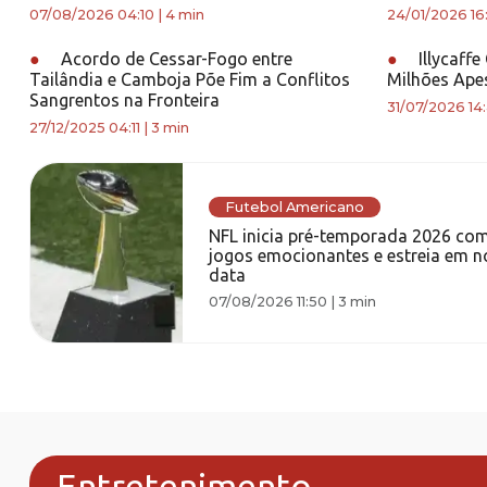
07/08/2026 04:10
|
4 min
24/01/2026 16
●
Acordo de Cessar-Fogo entre
●
Illycaff
Tailândia e Camboja Põe Fim a Conflitos
Milhões Apes
Sangrentos na Fronteira
31/07/2026 14:
27/12/2025 04:11
|
3 min
Futebol Americano
NFL inicia pré-temporada 2026 co
jogos emocionantes e estreia em n
data
07/08/2026 11:50
|
3 min
Entretenimento