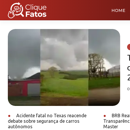
HOME
0
●
Acidente fatal no Texas reacende
●
BRB Reaf
debate sobre segurança de carros
Transparênc
autônomos
Master