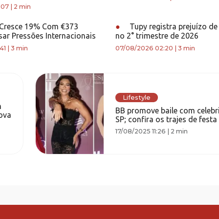
:07
|
2 min
e Cresce 19% Com €373
●
Tupy registra prejuízo d
ar Pressões Internacionais
no 2° trimestre de 2026
41
|
3 min
07/08/2026 02:20
|
3 min
Lifestyle
m
BB promove baile com celeb
ova
SP; confira os trajes de festa
17/08/2025 11:26
|
2 min