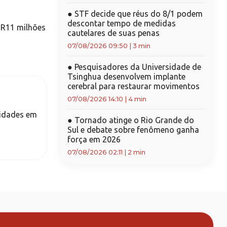
●
STF decide que réus do 8/1 podem
descontar tempo de medidas
e R11 milhões
cautelares de suas penas
07/08/2026 09:50
|
3 min
●
Pesquisadores da Universidade de
Tsinghua desenvolvem implante
cerebral para restaurar movimentos
07/08/2026 14:10
|
4 min
ridades em
●
Tornado atinge o Rio Grande do
Sul e debate sobre fenômeno ganha
força em 2026
07/08/2026 02:11
|
2 min