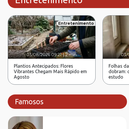
Entretenimento
03/08/2026 09:21
|
2 min
03/
Plantios Antecipados: Flores
Folhas da
Vibrantes Chegam Mais Rápido em
dobram: c
Agosto
estudo
Famosos