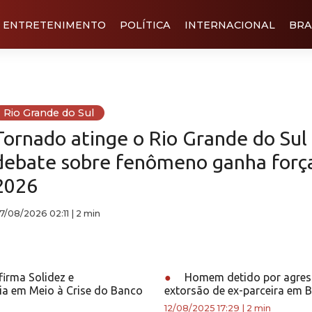
ENTRETENIMENTO
POLÍTICA
INTERNACIONAL
BRA
Rio Grande do Sul
Tornado atinge o Rio Grande do Sul
debate sobre fenômeno ganha forç
2026
7/08/2026 02:11
|
2 min
irma Solidez e
●
Homem detido por agress
ia em Meio à Crise do Banco
extorsão de ex-parceira em 
12/08/2025 17:29
|
2 min