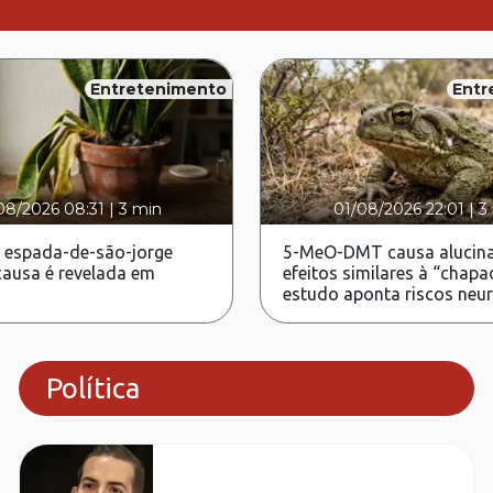
Entretenimento
Entr
08/2026 08:31
|
3 min
01/08/2026 22:01
|
3
 espada-de-são-jorge
5-MeO-DMT causa alucina
ausa é revelada em
efeitos similares à “chapa
estudo aponta riscos neu
Política