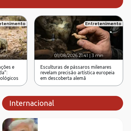
etenimento
Entretenimento
 min
01/08/2026 21:41
|
3 min
ções e
Esculturas de pássaros milenares
da”:
revelam precisão artística europeia
rológicos
em descoberta alemã
Internacional