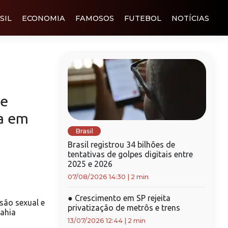
SIL
ECONOMIA
FAMOSOS
FUTEBOL
NOTÍCIAS
 e
a em
Brasil
Brasil registrou 34 bilhões de
tentativas de golpes digitais entre
2025 e 2026
07/08/2026 14:30
|
2 min
●
Crescimento em SP rejeita
ão sexual e
privatização de metrôs e trens
Bahia
13/07/2026 12:44
|
2 min