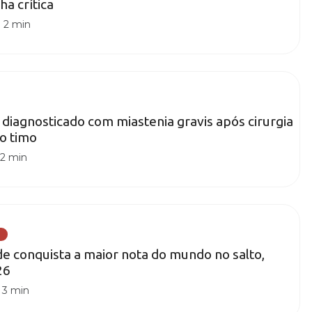
ha crítica
|
2 min
 diagnosticado com miastenia gravis após cirurgia
do timo
|
2 min
 conquista a maior nota do mundo no salto,
26
|
3 min