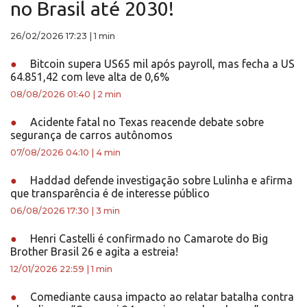
no Brasil até 2030!
26/02/2026 17:23
|
1 min
●
Bitcoin supera US65 mil após payroll, mas fecha a US
64.851,42 com leve alta de 0,6%
08/08/2026 01:40
|
2 min
●
Acidente fatal no Texas reacende debate sobre
segurança de carros autônomos
07/08/2026 04:10
|
4 min
●
Haddad defende investigação sobre Lulinha e afirma
que transparência é de interesse público
06/08/2026 17:30
|
3 min
●
Henri Castelli é confirmado no Camarote do Big
Brother Brasil 26 e agita a estreia!
12/01/2026 22:59
|
1 min
●
Comediante causa impacto ao relatar batalha contra