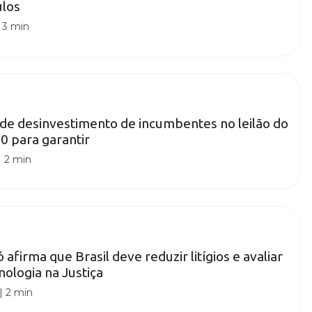
ulos
|
3 min
de desinvestimento de incumbentes no leilão do
0 para garantir
|
2 min
afirma que Brasil deve reduzir litígios e avaliar
nologia na Justiça
|
2 min