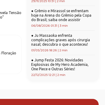
29/11/2025 10:51
|
2 min
●
Grêmio e Mirassol se enfrentam
evela Tensão
hoje na Arena do Grêmio pela Copa
to”
do Brasil; saiba onde assistir
06/08/2026 01:31
|
3 min
●
Ju Massaoka enfrenta
complicações graves após cirurgia
nasal; descubra o que aconteceu!
01/05/2026 18:26
|
2 min
 Floraçāo
●
Jump Festa 2026: Novidades
Explosivas de My Hero Academia,
One Piece e Outras Séries!
22/12/2025 12:21
|
2 min