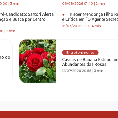
0:00
|
3 min
06/08/2026 01:40
|
2 min
ré-Candidato: Sartori Alerta
●
Kleber Mendonça Filho R
ação e Busca por Centro
e Crítica em “O Agente Secre
16/03/2026 11:19
|
4 min
16
|
2 min
Entretenimento
no do
Cascas de Banana Estimulam
Abundantes das Rosas
12/07/2026 20:55
|
3 min