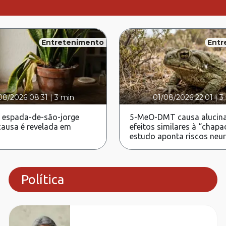
Entretenimento
Entr
08/2026 08:31
|
3 min
01/08/2026 22:01
|
3
 espada-de-são-jorge
5-MeO-DMT causa alucina
ausa é revelada em
efeitos similares à “chapa
estudo aponta riscos neu
Política