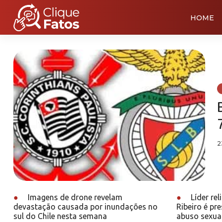
HOME
2
●
Imagens de drone revelam
●
Líder re
devastação causada por inundações no
Ribeiro é pr
sul do Chile nesta semana
abuso sexua