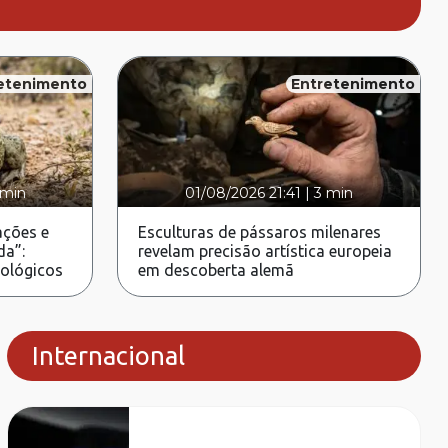
etenimento
Entretenimento
 min
01/08/2026 21:41
|
3 min
ções e
Esculturas de pássaros milenares
da”:
revelam precisão artística europeia
rológicos
em descoberta alemã
Internacional