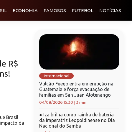
SIL
ECONOMIA
FAMOSOS
FUTEBOL
NOTÍCIAS
de R$
ns!
Internacional
Vulcão Fuego entra em erupção na
Guatemala e força evacuação de
famílias em San Juan Alotenango
04/08/2026 15:30
|
3 min
●
Iza brilha como rainha de bateria
e Brasil
da Imperatriz Leopoldinense no Dia
r impacto da
Nacional do Samba