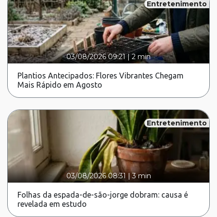
Entretenimento
03/08/2026 09:21
|
2 min
Plantios Antecipados: Flores Vibrantes Chegam
Mais Rápido em Agosto
Entretenimento
03/08/2026 08:31
|
3 min
Folhas da espada-de-são-jorge dobram: causa é
revelada em estudo