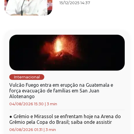
15/12/2025 14:37
Internacional
Vulcão Fuego entra em erupção na Guatemala e
força evacuação de famílias em San Juan
Alotenango
04/08/2026 15:30
|
3 min
●
Grêmio e Mirassol se enfrentam hoje na Arena do
Grêmio pela Copa do Brasil; saiba onde assistir
06/08/2026 01:31
|
3 min