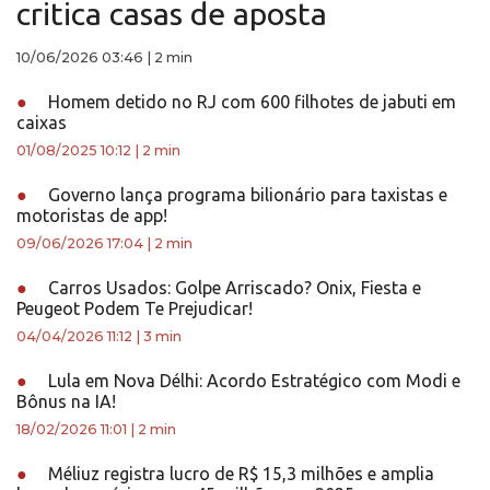
critica casas de aposta
10/06/2026 03:46
|
2 min
●
Homem detido no RJ com 600 filhotes de jabuti em
caixas
01/08/2025 10:12
|
2 min
●
Governo lança programa bilionário para taxistas e
motoristas de app!
09/06/2026 17:04
|
2 min
●
Carros Usados: Golpe Arriscado? Onix, Fiesta e
Peugeot Podem Te Prejudicar!
04/04/2026 11:12
|
3 min
●
Lula em Nova Délhi: Acordo Estratégico com Modi e
Bônus na IA!
18/02/2026 11:01
|
2 min
●
Méliuz registra lucro de R$ 15,3 milhões e amplia