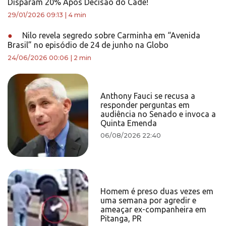
Disparam 20% Após Decisão do Cade!
29/01/2026 09:13
|
4 min
●
Nilo revela segredo sobre Carminha em “Avenida
Brasil” no episódio de 24 de junho na Globo
24/06/2026 00:06
|
2 min
Anthony Fauci se recusa a
responder perguntas em
audiência no Senado e invoca a
Quinta Emenda
06/08/2026 22:40
Homem é preso duas vezes em
uma semana por agredir e
ameaçar ex-companheira em
Pitanga, PR