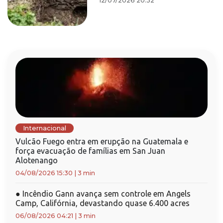
12/07/2026 20:32
Internacional
Vulcão Fuego entra em erupção na Guatemala e
força evacuação de famílias em San Juan
Alotenango
04/08/2026 15:30
|
3 min
●
Incêndio Gann avança sem controle em Angels
Camp, Califórnia, devastando quase 6.400 acres
06/08/2026 04:21
|
3 min