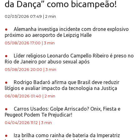
da Dança” como bicampeão!
02/03/2026 07:49
|
2 min
●
Alemanha investiga incidente com drone explosivo
próximo ao aeroporto de Leipzig Halle
05/08/2026 17:00
|
3 min
●
Líder religioso Leonardo Campello Ribeiro é preso no
Rio de Janeiro por abuso sexual após
05/08/2026 20:00
|
3 min
●
Rodrigo Badaró afirma que Brasil deve reduzir
litígios e avaliar impacto da tecnologia na Justiça
06/08/2026 01:40
|
2 min
●
Carros Usados: Golpe Arriscado? Onix, Fiesta e
Peugeot Podem Te Prejudicar!
04/04/2026 11:12
|
3 min
●
Iza brilha como rainha de bateria da Imperatriz