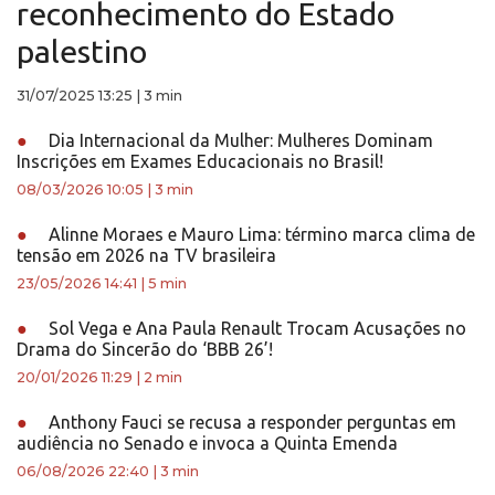
reconhecimento do Estado
palestino
31/07/2025 13:25
|
3 min
●
Dia Internacional da Mulher: Mulheres Dominam
Inscrições em Exames Educacionais no Brasil!
08/03/2026 10:05
|
3 min
●
Alinne Moraes e Mauro Lima: término marca clima de
tensão em 2026 na TV brasileira
23/05/2026 14:41
|
5 min
●
Sol Vega e Ana Paula Renault Trocam Acusações no
Drama do Sincerão do ‘BBB 26’!
20/01/2026 11:29
|
2 min
●
Anthony Fauci se recusa a responder perguntas em
audiência no Senado e invoca a Quinta Emenda
06/08/2026 22:40
|
3 min