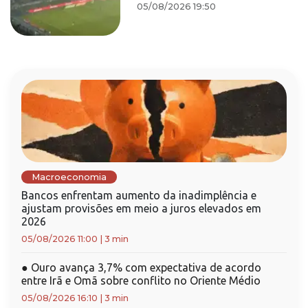
05/08/2026 19:50
Macroeconomia
Bancos enfrentam aumento da inadimplência e
ajustam provisões em meio a juros elevados em
2026
05/08/2026 11:00
|
3 min
●
Ouro avança 3,7% com expectativa de acordo
entre Irã e Omã sobre conflito no Oriente Médio
05/08/2026 16:10
|
3 min