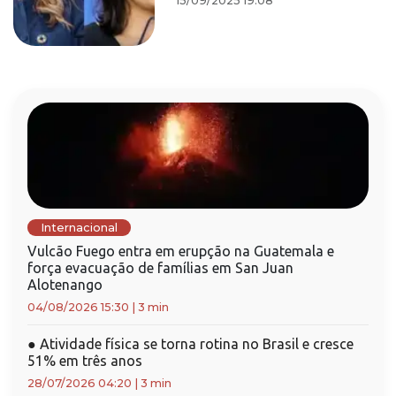
15/09/2025 19:08
Internacional
Vulcão Fuego entra em erupção na Guatemala e
força evacuação de famílias em San Juan
Alotenango
04/08/2026 15:30
|
3 min
●
Atividade física se torna rotina no Brasil e cresce
51% em três anos
28/07/2026 04:20
|
3 min