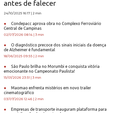
antes de falecer
24/10/2025 16:17
|
2 min
●
Condepacc aprova obra no Complexo Ferroviário
Central de Campinas
02/07/2026 08:14
|
3 min
●
O diagnóstico precoce dos sinais iniciais da doença
de Alzheimer é fundamental
18/06/2025 09:55
|
2 min
●
São Paulo brilha no Morumbi e conquista vitória
emocionante no Campeonato Paulista!
15/01/2026 23:51
|
3 min
●
Maomao enfrenta mistérios em novo trailer
cinematográfico
03/07/2026 12:46
|
2 min
●
Empresas de transporte inauguram plataforma para