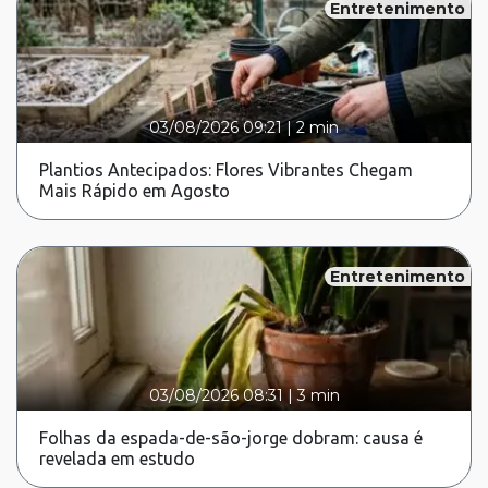
Entretenimento
03/08/2026 09:21
|
2 min
Plantios Antecipados: Flores Vibrantes Chegam
Mais Rápido em Agosto
Entretenimento
03/08/2026 08:31
|
3 min
Folhas da espada-de-são-jorge dobram: causa é
revelada em estudo