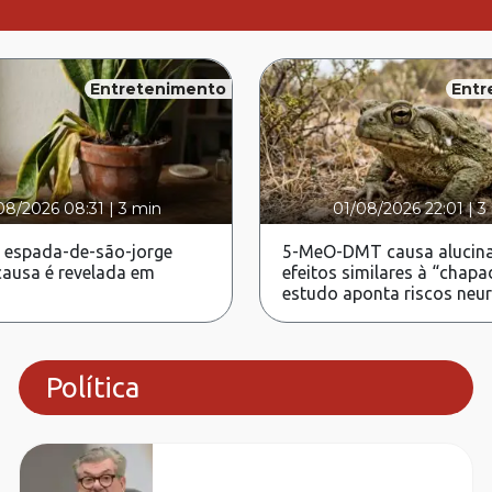
Entretenimento
Entr
08/2026 08:31
|
3 min
01/08/2026 22:01
|
3
 espada-de-são-jorge
5-MeO-DMT causa alucina
ausa é revelada em
efeitos similares à “chapa
estudo aponta riscos neu
Política