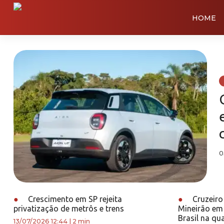
HOME
0
●
Crescimento em SP rejeita
●
Cruzeiro
privatização de metrôs e trens
Mineirão em
Brasil na qua
13/07/2026 12:44
|
2 min