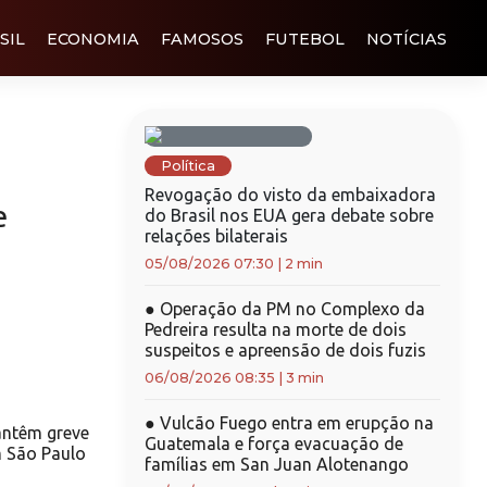
SIL
ECONOMIA
FAMOSOS
FUTEBOL
NOTÍCIAS
Política
Revogação do visto da embaixadora
e
do Brasil nos EUA gera debate sobre
relações bilaterais
05/08/2026 07:30
|
2 min
●
Operação da PM no Complexo da
Pedreira resulta na morte de dois
suspeitos e apreensão de dois fuzis
06/08/2026 08:35
|
3 min
●
Vulcão Fuego entra em erupção na
antêm greve
Guatemala e força evacuação de
m São Paulo
famílias em San Juan Alotenango