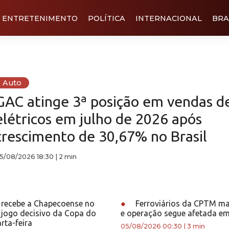
ENTRETENIMENTO
POLÍTICA
INTERNACIONAL
BRA
Auto
GAC atinge 3ª posição em vendas d
elétricos em julho de 2026 após
crescimento de 30,67% no Brasil
5/08/2026 18:30
|
2 min
 recebe a Chapecoense no
●
Ferroviários da CPTM m
 jogo decisivo da Copa do
e operação segue afetada e
rta-feira
05/08/2026 00:30
|
3 min