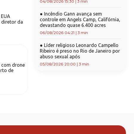
04/08/2026 15:30
|
3 min
●
Incêndio Gann avança sem
m EUA
controle em Angels Camp, Califórnia,
 diretor da
devastando quase 6.400 acres
06/08/2026 04:21
|
3 min
●
Líder religioso Leonardo Campello
Ribeiro é preso no Rio de Janeiro por
abuso sexual após
05/08/2026 20:00
|
3 min
e com drone
rto de