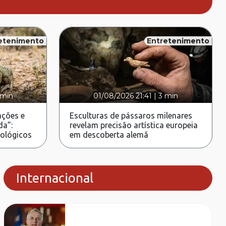
etenimento
Entretenimento
 min
01/08/2026 21:41
|
3 min
ções e
Esculturas de pássaros milenares
da”:
revelam precisão artística europeia
rológicos
em descoberta alemã
Internacional