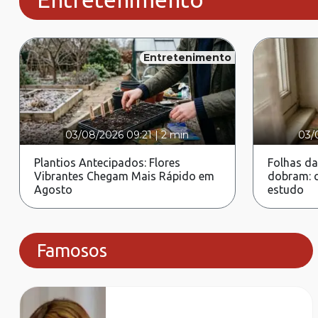
Entretenimento
03/08/2026 09:21
|
2 min
03/
Plantios Antecipados: Flores
Folhas da
Vibrantes Chegam Mais Rápido em
dobram: c
Agosto
estudo
Famosos