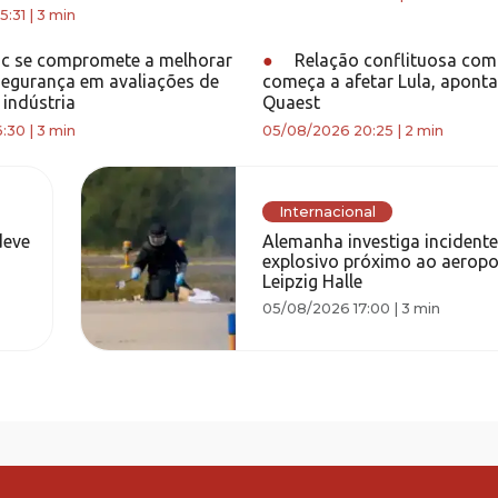
5:31
|
3 min
c se compromete a melhorar
●
Relação conflituosa co
segurança em avaliações de
começa a afetar Lula, aponta
 indústria
Quaest
6:30
|
3 min
05/08/2026 20:25
|
2 min
Internacional
deve
Alemanha investiga incident
explosivo próximo ao aeropo
Leipzig Halle
05/08/2026 17:00
|
3 min