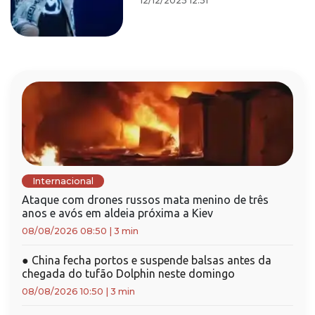
12/12/2025 12:51
Internacional
Ataque com drones russos mata menino de três
anos e avós em aldeia próxima a Kiev
08/08/2026 08:50
|
3 min
●
China fecha portos e suspende balsas antes da
chegada do tufão Dolphin neste domingo
08/08/2026 10:50
|
3 min