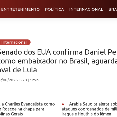
ENTRETENIMENTO
POLÍTICA
INTERNACIONAL
BRA
Internacional
Senado dos EUA confirma Daniel Pe
como embaixador no Brasil, aguard
aval de Lula
7/08/2026 15:20
|
3 min
ia Charlles Evangelista como
●
Arábia Saudita alerta sob
io Roscoe na chapa para
ataques coordenados de milí
Minas Gerais
Iraque e Houthis do Iêmen