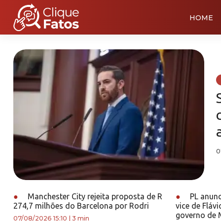
HOME
0
●
Manchester City rejeita proposta de R
●
PL anunc
274,7 milhões do Barcelona por Rodri
vice de Fláv
governo de 
07/08/2026 15:10
|
3 min