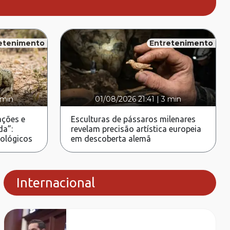
etenimento
Entretenimento
 min
01/08/2026 21:41
|
3 min
ções e
Esculturas de pássaros milenares
da”:
revelam precisão artística europeia
rológicos
em descoberta alemã
Internacional