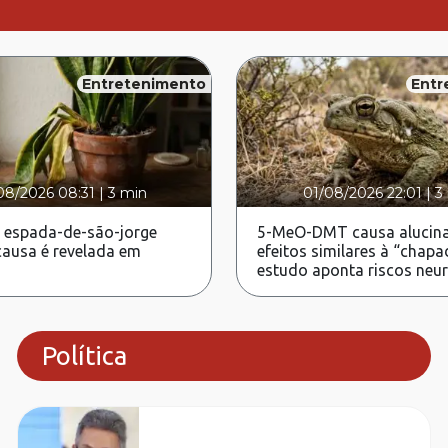
Entretenimento
Entr
08/2026 08:31
|
3 min
01/08/2026 22:01
|
3
 espada-de-são-jorge
5-MeO-DMT causa alucina
ausa é revelada em
efeitos similares à “chapa
estudo aponta riscos neu
Política