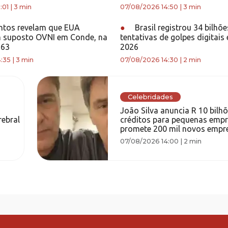
:01
|
3 min
07/08/2026 14:50
|
3 min
tos revelam que EUA
●
Brasil registrou 34 bilhõe
m suposto OVNI em Conde, na
tentativas de golpes digitais
963
2026
:35
|
3 min
07/08/2026 14:30
|
2 min
Celebridades
João Silva anuncia R 10 bilh
ebral
créditos para pequenas empr
promete 200 mil novos empr
07/08/2026 14:00
|
2 min