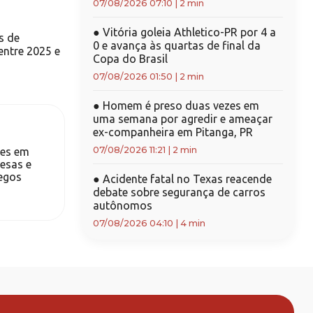
07/08/2026 07:10
|
2 min
●
Vitória goleia Athletico-PR por 4 a
s de
0 e avança às quartas de final da
 entre 2025 e
Copa do Brasil
07/08/2026 01:50
|
2 min
●
Homem é preso duas vezes em
uma semana por agredir e ameaçar
ex-companheira em Pitanga, PR
07/08/2026 11:21
|
2 min
ões em
esas e
egos
●
Acidente fatal no Texas reacende
debate sobre segurança de carros
autônomos
07/08/2026 04:10
|
4 min