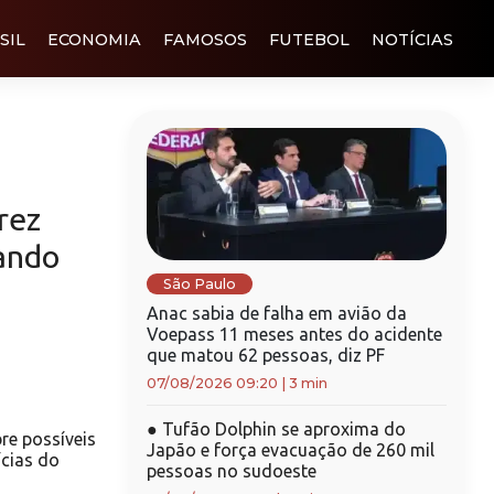
SIL
ECONOMIA
FAMOSOS
FUTEBOL
NOTÍCIAS
rez
ando
São Paulo
Anac sabia de falha em avião da
Voepass 11 meses antes do acidente
que matou 62 pessoas, diz PF
07/08/2026 09:20
|
3 min
●
Tufão Dolphin se aproxima do
re possíveis
Japão e força evacuação de 260 mil
cias do
pessoas no sudoeste