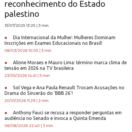
reconhecimento do Estado
palestino
31/07/2025 13:25
|
3 min
●
Dia Internacional da Mulher: Mulheres Dominam
Inscrições em Exames Educacionais no Brasil!
08/03/2026 10:05
|
3 min
●
Alinne Moraes e Mauro Lima: término marca clima de
tensão em 2026 na TV brasileira
23/05/2026 14:41
|
5 min
●
Sol Vega e Ana Paula Renault Trocam Acusações no
Drama do Sincerão do ‘BBB 26’!
20/01/2026 11:29
|
2 min
●
Anthony Fauci se recusa a responder perguntas em
audiência no Senado e invoca a Quinta Emenda
06/08/2026 22:40
|
3 min